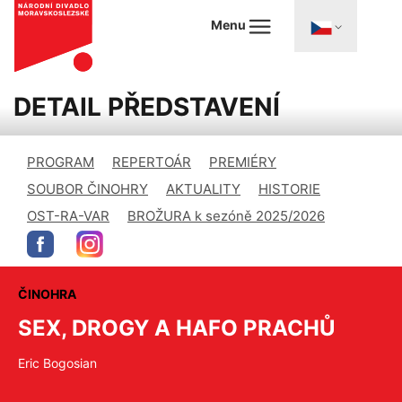
Menu
DETAIL PŘEDSTAVENÍ
PROGRAM
REPERTOÁR
PREMIÉRY
SOUBOR ČINOHRY
AKTUALITY
HISTORIE
OST-RA-VAR
BROŽURA k sezóně 2025/2026
ČINOHRA
SEX, DROGY A HAFO PRACHŮ
Eric Bogosian