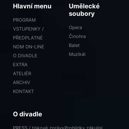
Hlavní menu
Umělecké
soubory
PROGRAM
Opera
VSTUPENKY /
Činohra
PŘEDPLATNÉ
Balet
NDM ON-LINE
Muzikál
O DIVADLE
EXTRA
ATELIÉR
ARCHIV
KONTAKT
O divadle
PRESS / tiskové zprávy
Prohlídky zákulisí