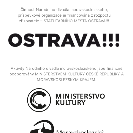
Činnost Národního divadla moravskoslezského,
příspěvkové organizace je financována z rozpočtu
zřizovatele – STATUTARNÍHO MĚSTA OSTRAVA!!!
Aktivity Národního divadla moravskoslezského jsou finančně
podporovány MINISTERSTVEM KULTURY ČESKÉ REPUBLIKY A
MORAVSKOSLEZSKÝM KRAJEM.