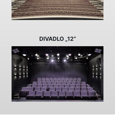
DIVADLO „12“