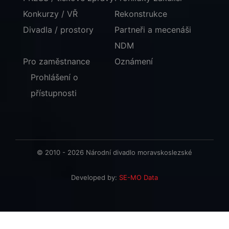
Konkurzy / VŘ
Rekonstrukce
Divadla / prostory
Partneři a mecenáši
NDM
Pro zaměstnance
Oznámení
Prohlášení o
přístupnosti
© 2010 - 2026 Národní divadlo moravskoslezské
Developed by:
SE-MO Data