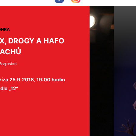
OHRA
X, DROGY A HAFO
RACHŮ
 Bogosian
íza 25.9.2018, 19:00 hodin
dlo „12“