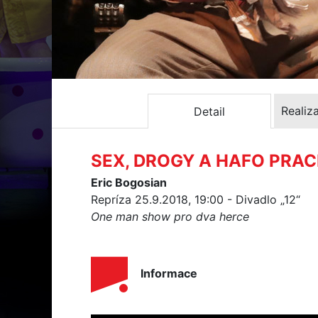
Realiz
Detail
SEX, DROGY A HAFO PRA
Eric Bogosian
Repríza 25.9.2018, 19:00 - Divadlo „12“
One man show pro dva herce
Informace