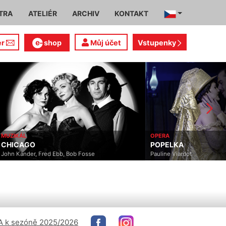
TRA
ATELIÉR
ARCHIV
KONTAKT
er
shop
Můj účet
Vstupenky
OPERA
BAL
POPELKA
LAB
sse
Pauline Viardot
Petr 
 k sezóně 2025/2026