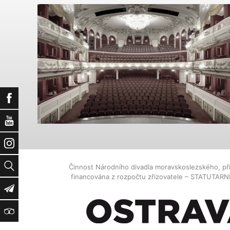
Facebook
YouTube
Instagram
Vyhledat
Činnost Národního divadla moravskoslezského, př
financována z rozpočtu zřizovatele – STATUTAR
Newsletter
TripAdvisor