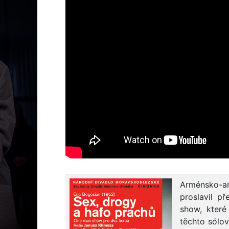
Arménsko-a
proslavil 
show, které
těchto sólo