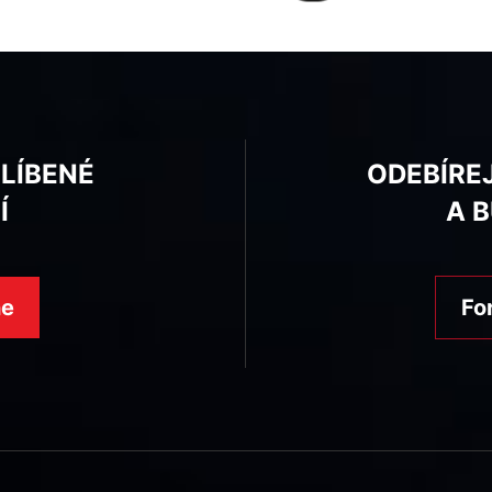
BLÍBENÉ
ODEBÍRE
Í
A 
ne
Fo