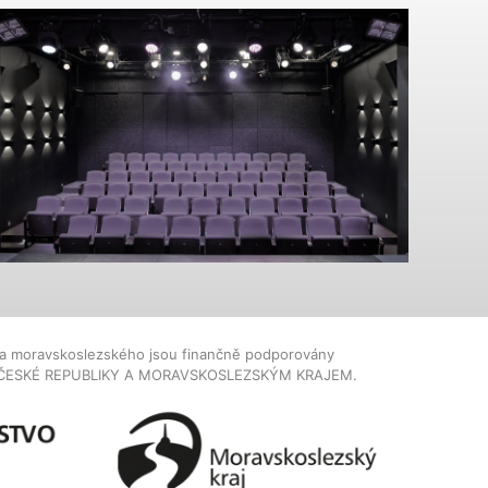
dla moravskoslezského jsou finančně podporovány
ČESKÉ REPUBLIKY A MORAVSKOSLEZSKÝM KRAJEM.