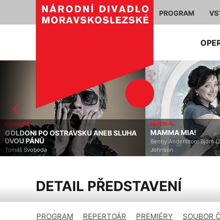
PROGRAM
VS
OPE
MUZIKÁL
MAMMA MIA!
KU ANEB SLUHA
OP
LA
Benny Andersson, Björn Ulvaeus, Catherine
Johnson
Gi
DETAIL PŘEDSTAVENÍ
PROGRAM
REPERTOÁR
PREMIÉRY
SOUBOR 