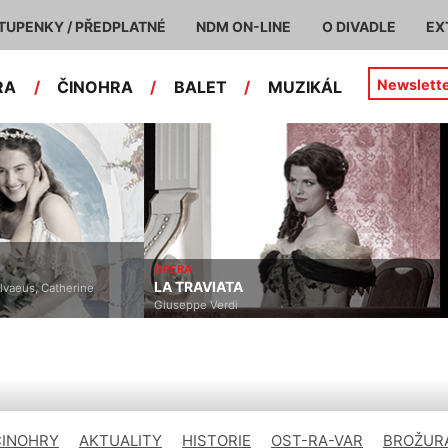
TUPENKY / PŘEDPLATNÉ
NDM ON-LINE
O DIVADLE
EX
Newslett
RA
/
ČINOHRA
/
BALET
/
MUZIKÁL
ERA
MUZIKÁL
 TRAVIATA
CHICAGO
useppe Verdi
John Kander, Fred Ebb, Bob Fo
ČINOHRY
AKTUALITY
HISTORIE
OST-RA-VAR
BROŽURA