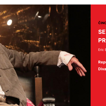
ČIN
SE
P
Eric
Repr
Diva