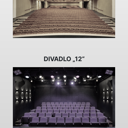
DIVADLO „12“