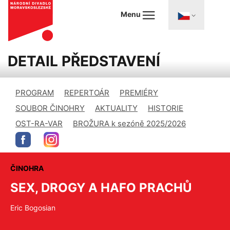
Menu
DETAIL PŘEDSTAVENÍ
PROGRAM
REPERTOÁR
PREMIÉRY
SOUBOR ČINOHRY
AKTUALITY
HISTORIE
OST-RA-VAR
BROŽURA k sezóně 2025/2026
ČINOHRA
SEX, DROGY A HAFO PRACHŮ
Eric Bogosian