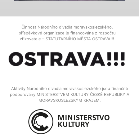
Činnost Národního divadla moravskoslezského,
příspěvkové organizace je financována z rozpočtu
zřizovatele – STATUTARNÍHO MĚSTA OSTRAVA!!!
Aktivity Národního divadla moravskoslezského jsou finančně
podporovány MINISTERSTVEM KULTURY ČESKÉ REPUBLIKY A
MORAVSKOSLEZSKÝM KRAJEM.