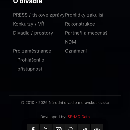
O divadle
PRESS / tiskové zprávy
Prohlídky zákulisí
Konkurzy / VŘ
Rekonstrukce
Divadla / prostory
Partneři a mecenáši
NDM
Pro zaměstnance
Oznámení
Prohlášení o
přístupnosti
© 2010 - 2026 Národní divadlo moravskoslezské
Developed by:
SE-MO Data