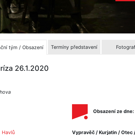
Termíny představení
Fotograf
ační tým / Obsazení
ríza 26.1.2020
chova
Obsazení ze dne:
. Havlů
Vypravěč / Kurjatin / Otec 