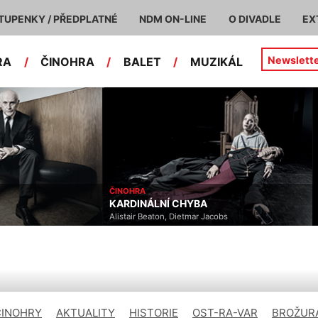
TUPENKY / PŘEDPLATNÉ
NDM ON-LINE
O DIVADLE
EX
Newslett
RA
/
ČINOHRA
/
BALET
/
MUZIKÁL
ČINOHRA
KARDINÁLNÍ CHYBA
Alistair Beaton, Dietmar Jacobs
ČINOHRY
AKTUALITY
HISTORIE
OST-RA-VAR
BROŽURA