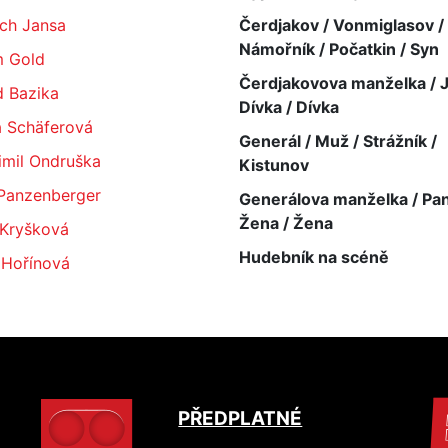
ich Jansa
Čerdjakov / Vonmiglasov /
Námořník / Počatkin / Syn
 Gold
Čerdjakovova manželka / Ju
d Bazika
Dívka / Dívka
a Schäferová
Generál / Muž / Strážník /
imil Ondruška
Kistunov
 Panzenberger
Generálova manželka / Pan
Žena / Žena
 Kryšková
Hudebník na scéně
 Hořínová
PŘEDPLATNÉ