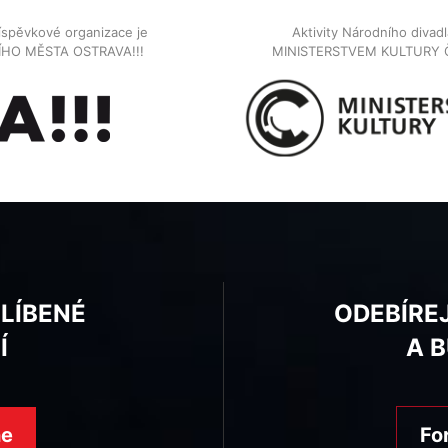
íspěvkové organizace je
Aktivity Národního diva
NÍHO MĚSTA OSTRAVA!!!
MINISTERSTVEM KULTURY 
BLÍBENÉ
ODEBÍRE
Í
A 
ne
Fo