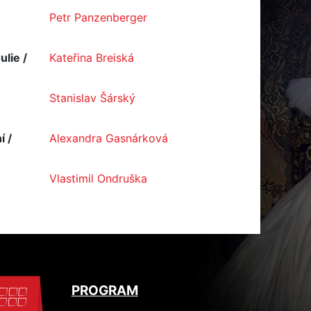
Petr Panzenberger
lie /
Kateřina Breiská
Stanislav Šárský
í /
Alexandra Gasnárková
Vlastimil Ondruška
PROGRAM