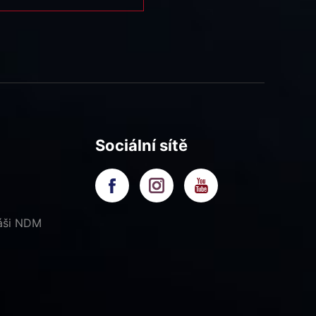
Sociální sítě
náši NDM