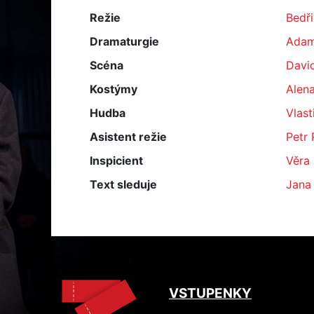
Režie
Bedř
Dramaturgie
Adam
Scéna
Davi
Kostýmy
Alen
Hudba
Vlast
Asistent režie
Petr
Inspicient
Věra
Text sleduje
Jana
VSTUPENKY