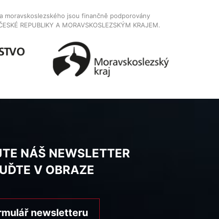
dla moravskoslezského jsou finančně podporovány
ČESKÉ REPUBLIKY A MORAVSKOSLEZSKÝM KRAJEM.
JTE NÁŠ NEWSLETTER
BUĎTE V OBRAZE
rmulář newsletteru