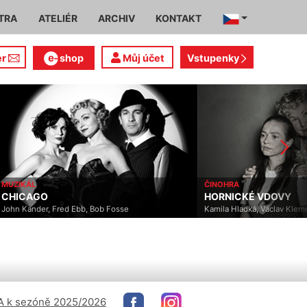
TRA
ATELIÉR
ARCHIV
KONTAKT
er
shop
Můj účet
Vstupenky
MUZIKÁL
ČINOHRA
CHICAGO
HORNICKÉ VDOVY
John Kander, Fred Ebb, Bob Fosse
Kamila Hladká, Václav Klem
 k sezóně 2025/2026