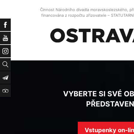
Činnost Národního divadla moravskoslezského, př
financována z rozpočtu zřizovatele – STATUTAR
Facebook
YouTube
Instagram
Vyhledat
Newsletter
TripAdvisor
VYBERTE SI SVÉ O
PŘEDSTAVEN
Vstupenky on-li