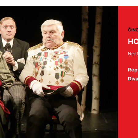
ČIN
HO
Neil
Repr
Diva