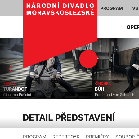
PROGRAM
VS
OPE
OPERA
ČINOHRA
TURANDOT
BŮH
Giacomo Puccini
Ferdinand von Schirach
DETAIL PŘEDSTAVENÍ
PROGRAM
REPERTOÁR
PREMIÉRY
SOUBOR 