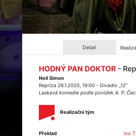
Detail
Realiz
HODNÝ PAN DOKTOR
- Rep
Neil Simon
Repríza 26.1.2020, 19:00 - Divadlo „12“
Laskavá komedie podle povídek A. P. Če
Realizační tým
Překlad
Ivo T