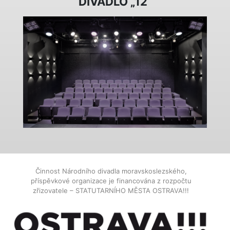
DIVADLO „12“
Činnost Národního divadla moravskoslezského,
příspěvkové organizace je financována z rozpočtu
zřizovatele – STATUTARNÍHO MĚSTA OSTRAVA!!!