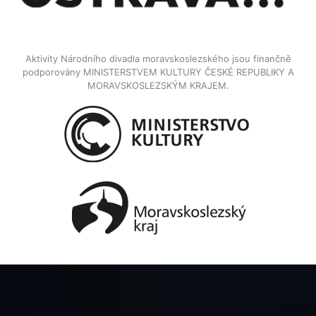
Aktivity Národního divadla moravskoslezského jsou finančně
podporovány MINISTERSTVEM KULTURY ČESKÉ REPUBLIKY A
MORAVSKOSLEZSKÝM KRAJEM.