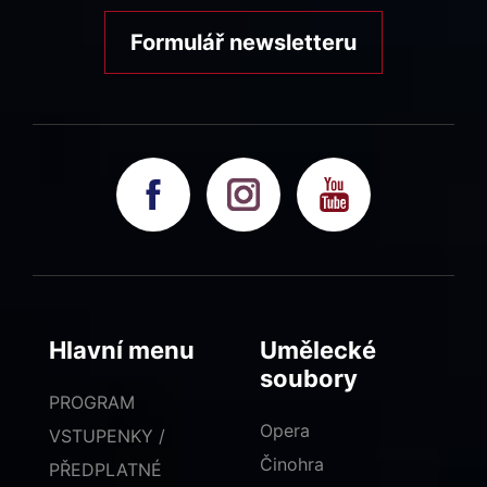
Formulář newsletteru
Hlavní menu
Umělecké
soubory
PROGRAM
Opera
VSTUPENKY /
Činohra
PŘEDPLATNÉ