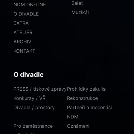
Balet
NDM ON-LINE
Muzikál
O DIVADLE
EXTRA
ATELIÉR
ARCHIV
KONTAKT
O divadle
PRESS / tiskové zprávy
Prohlídky zákulisí
Konkurzy / VŘ
Rekonstrukce
Divadla / prostory
Partneři a mecenáši
NDM
Pro zaměstnance
Oznámení