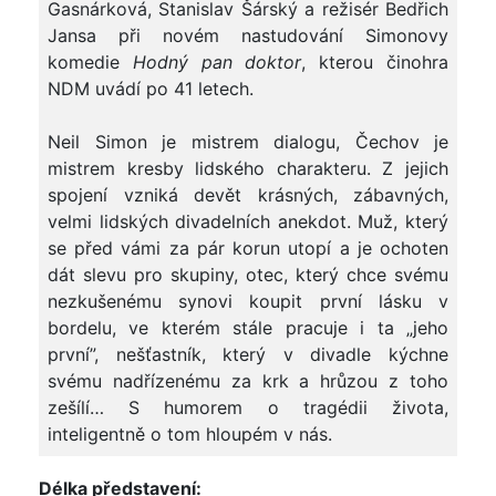
Gasnárková, Stanislav Šárský a režisér Bedřich
Jansa při novém nastudování Simonovy
komedie
Hodný pan doktor
, kterou činohra
NDM uvádí po 41 letech.
Neil Simon je mistrem dialogu, Čechov je
mistrem kresby lidského charakteru. Z jejich
spojení vzniká devět krásných, zábavných,
velmi lidských divadelních anekdot. Muž, který
se před vámi za pár korun utopí a je ochoten
dát slevu pro skupiny, otec, který chce svému
nezkušenému synovi koupit první lásku v
bordelu, ve kterém stále pracuje i ta „jeho
první”, nešťastník, který v divadle kýchne
svému nadřízenému za krk a hrůzou z toho
zešílí… S humorem o tragédii života,
inteligentně o tom hloupém v nás.
Délka představení: