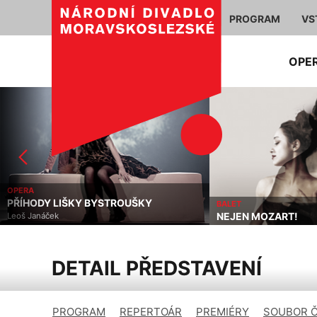
PROGRAM
VS
OPE
PERA
ŘÍHODY LIŠKY BYSTROUŠKY
BALET
NEJEN MOZART!
eoš Janáček
DETAIL PŘEDSTAVENÍ
PROGRAM
REPERTOÁR
PREMIÉRY
SOUBOR 