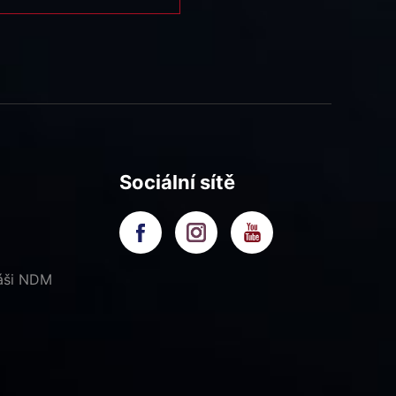
Sociální sítě
náši NDM