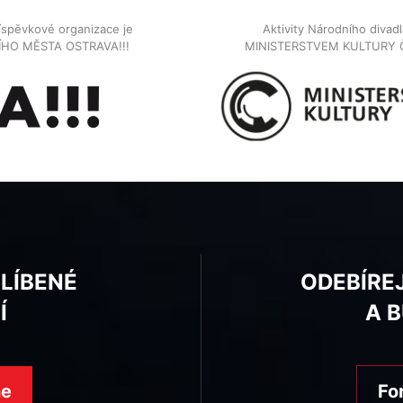
íspěvkové organizace je
Aktivity Národního diva
NÍHO MĚSTA OSTRAVA!!!
MINISTERSTVEM KULTURY 
BLÍBENÉ
ODEBÍRE
Í
A 
ne
Fo