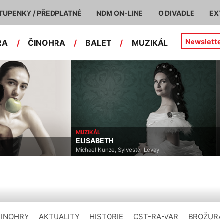
TUPENKY / PŘEDPLATNÉ
NDM ON-LINE
O DIVADLE
EX
Newslett
RA
/
ČINOHRA
/
BALET
/
MUZIKÁL
MUZIKÁL
ČI
ELISABETH
M
Michael Kunze, Sylvester Levay
Eur
ČINOHRY
AKTUALITY
HISTORIE
OST-RA-VAR
BROŽURA