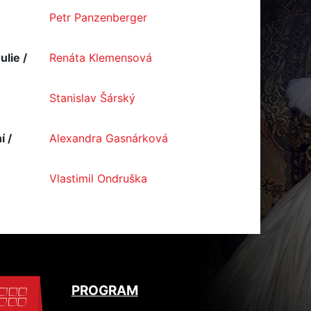
Petr Panzenberger
lie /
Renáta Klemensová
Stanislav Šárský
í /
Alexandra Gasnárková
Vlastimil Ondruška
PROGRAM