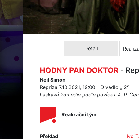
Detail
Realiz
HODNÝ PAN DOKTOR
- Rep
Neil Simon
Repríza 7.10.2021, 19:00 - Divadlo „12“
Laskavá komedie podle povídek A. P. Če
Realizační tým
Překlad
Ivo T