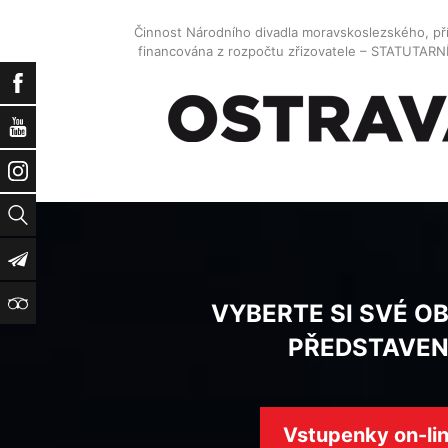
Činnost Národního divadla moravskoslezského, př
financována z rozpočtu zřizovatele – STATUTAR
Facebook
YouTube
Instagram
Vyhledat
Newsletter
TripAdvisor
VYBERTE SI SVÉ O
PŘEDSTAVEN
Vstupenky on-li