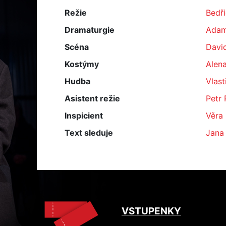
Režie
Bedř
Dramaturgie
Adam
Scéna
Davi
Kostýmy
Alen
Hudba
Vlast
Asistent režie
Petr
Inspicient
Věra
Text sleduje
Jana
VSTUPENKY