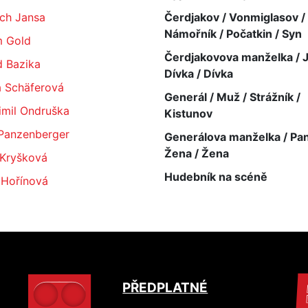
ich Jansa
Čerdjakov / Vonmiglasov /
Námořník / Počatkin / Syn
 Gold
Čerdjakovova manželka / Ju
d Bazika
Dívka / Dívka
a Schäferová
Generál / Muž / Strážník /
imil Ondruška
Kistunov
 Panzenberger
Generálova manželka / Pan
Žena / Žena
 Kryšková
Hudebník na scéně
 Hořínová
PŘEDPLATNÉ