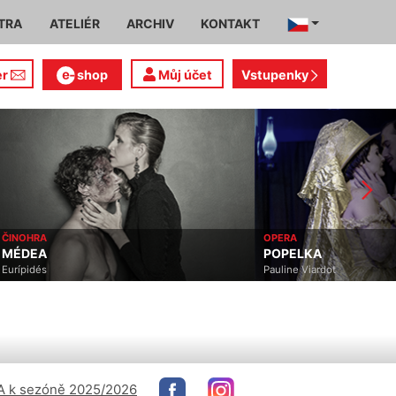
TRA
ATELIÉR
ARCHIV
KONTAKT
er
shop
Můj účet
Vstupenky
NOHRA
OPERA
ÉDEA
POPELKA
ípidés
Pauline Viardot
 k sezóně 2025/2026