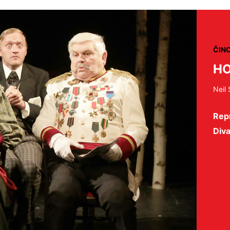
ČIN
HO
Neil
Repr
Diva