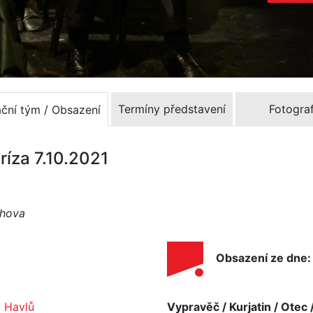
Termíny představení
Fotograf
ační tým / Obsazení
ríza 7.10.2021
chova
Obsazení ze dne:
. Havlů
Vypravěč / Kurjatin / Otec 