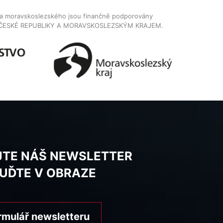
dla moravskoslezského jsou finančně podporovány
ČESKÉ REPUBLIKY A MORAVSKOSLEZSKÝM KRAJEM.
JTE NÁŠ NEWSLETTER
BUĎTE V OBRAZE
rmulář newsletteru