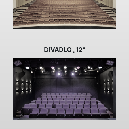
DIVADLO „12“