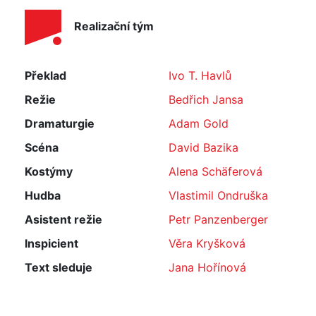
Realizační tým
Překlad
Ivo T. Havlů
Režie
Bedřich Jansa
Dramaturgie
Adam Gold
Scéna
David Bazika
Kostýmy
Alena Schäferová
Hudba
Vlastimil Ondruška
Asistent režie
Petr Panzenberger
Inspicient
Věra Kryšková
Text sleduje
Jana Hořínová