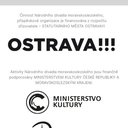
Činnost Národního divadla moravskoslezského,
příspěvkové organizace je financována z rozpočtu
zřizovatele – STATUTARNÍHO MĚSTA OSTRAVA!!!
Aktivity Národního divadla moravskoslezského jsou finančně
podporovány MINISTERSTVEM KULTURY ČESKÉ REPUBLIKY A
MORAVSKOSLEZSKÝM KRAJEM.