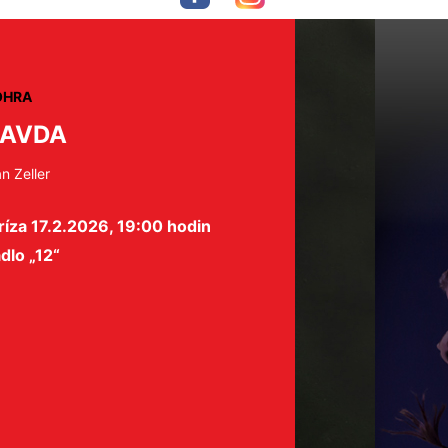
OHRA
RAVDA
an Zeller
íza 17.2.2026, 19:00 hodin
dlo „12“