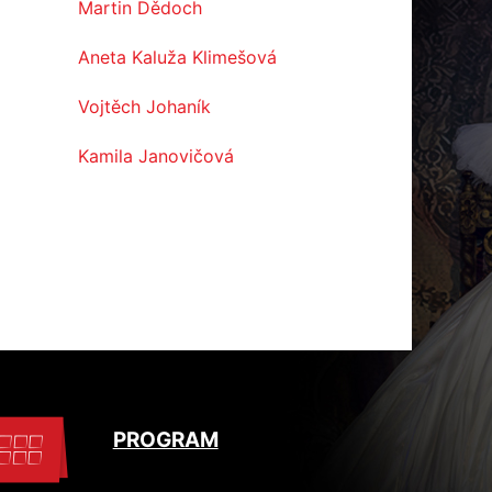
Martin Dědoch
Aneta Kaluža Klimešová
Vojtěch Johaník
Kamila Janovičová
PROGRAM