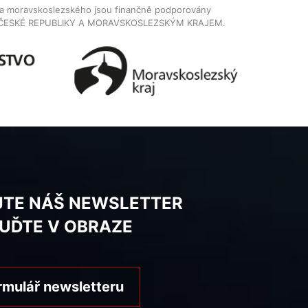
dla moravskoslezského jsou finančně podporovány
ČESKÉ REPUBLIKY A MORAVSKOSLEZSKÝM KRAJEM.
JTE NÁŠ NEWSLETTER
BUĎTE V OBRAZE
rmulář newsletteru