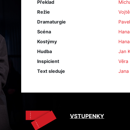
Překlad
Micha
Režie
Vojt
Dramaturgie
Pave
Scéna
Hana
Kostýmy
Hana
Hudba
Jan 
Inspicient
Věra
Text sleduje
Jana
VSTUPENKY