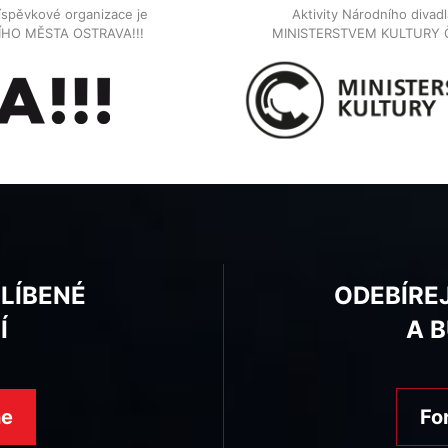
íspěvkové organizace je
Aktivity Národního diva
NÍHO MĚSTA OSTRAVA!!!
MINISTERSTVEM KULTURY 
BLÍBENÉ
ODEBÍRE
Í
A 
ne
Fo