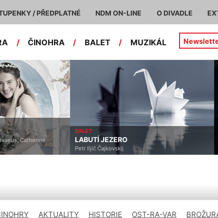
TUPENKY / PŘEDPLATNÉ
NDM ON-LINE
O DIVADLE
EX
Newslett
RA
/
ČINOHRA
/
BALET
/
MUZIKÁL
BALET
LABUTÍ JEZERO
lvaeus, Catherine
Petr Iljič Čajkovskij
ČINOHRY
AKTUALITY
HISTORIE
OST-RA-VAR
BROŽURA