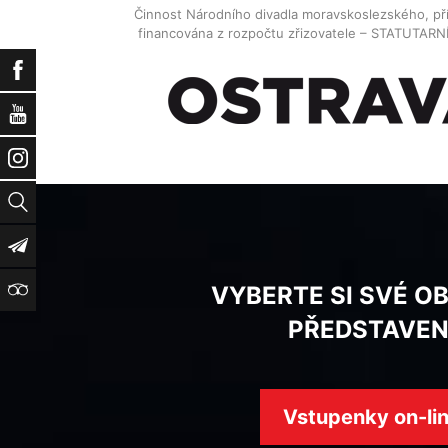
Činnost Národního divadla moravskoslezského, př
financována z rozpočtu zřizovatele – STATUTAR
Facebook
YouTube
Instagram
Vyhledat
Newsletter
TripAdvisor
VYBERTE SI SVÉ O
PŘEDSTAVEN
Vstupenky on-li