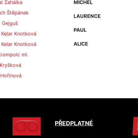
l Zahálka
MICHEL
ěch Štěpánek
LAURENCE
l Gejguš
PAUL
 Kelar Knotková
ALICE
 Kelar Knotková
Krompolc ml.
 Kryšková
 Hořínová
PŘEDPLATNÉ