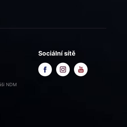
Sociální sítě
náši NDM