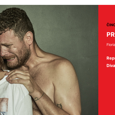
ČIN
P
Flori
Repr
Diva