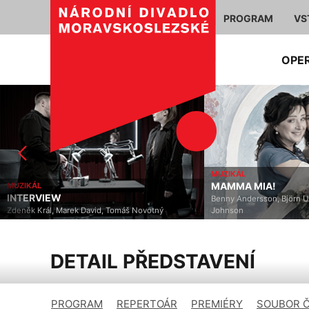
PROGRAM
VS
OPE
MUZIKÁL
MAMMA MIA!
MUZIKÁL
INTERVIEW
Benny Andersson, Björn U
Zdeněk Král, Marek David, Tomáš Novotný
Johnson
DETAIL PŘEDSTAVENÍ
PROGRAM
REPERTOÁR
PREMIÉRY
SOUBOR 