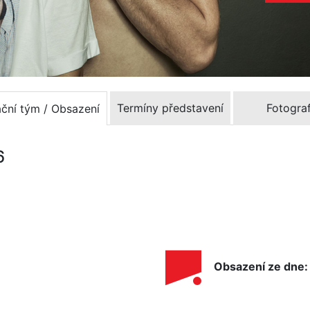
Termíny představení
Fotograf
ační tým / Obsazení
6
Obsazení ze dne: