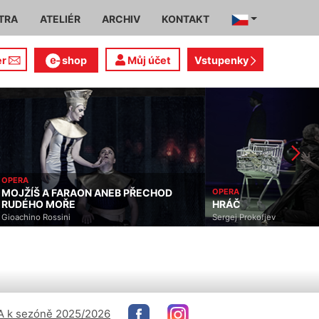
TRA
ATELIÉR
ARCHIV
KONTAKT
er
shop
Můj účet
Vstupenky
OPERA
MOJŽÍŠ A FARAON ANEB PŘECHOD
OPERA
RUDÉHO MOŘE
HRÁČ
Gioachino Rossini
Sergej Prokofjev
 k sezóně 2025/2026