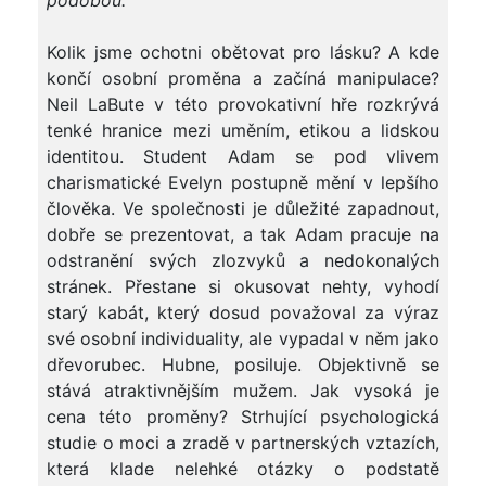
podobou.
“
Kolik jsme ochotni obětovat pro lásku? A kde
končí osobní proměna a začíná manipulace?
Neil LaBute v této provokativní hře rozkrývá
tenké hranice mezi uměním, etikou a lidskou
identitou. Student Adam se pod vlivem
charismatické Evelyn postupně mění v lepšího
člověka. Ve společnosti je důležité zapadnout,
dobře se prezentovat, a tak Adam pracuje na
odstranění svých zlozvyků a nedokonalých
stránek. Přestane si okusovat nehty, vyhodí
starý kabát, který dosud považoval za výraz
své osobní individuality, ale vypadal v něm jako
dřevorubec. Hubne, posiluje. Objektivně se
stává atraktivnějším mužem. Jak vysoká je
cena této proměny? Strhující psychologická
studie o moci a zradě v partnerských vztazích,
která klade nelehké otázky o podstatě