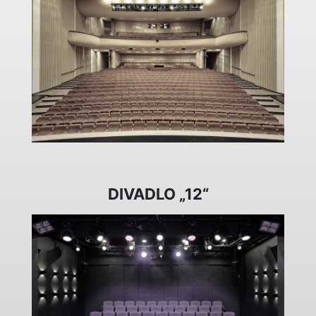
DIVADLO „12“