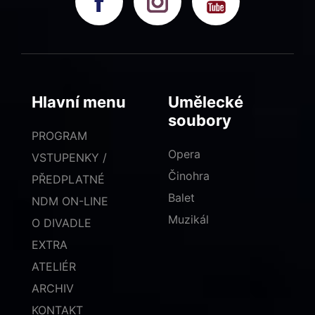
Hlavní menu
Umělecké
soubory
PROGRAM
Opera
VSTUPENKY /
Činohra
PŘEDPLATNÉ
Balet
NDM ON-LINE
Muzikál
O DIVADLE
EXTRA
ATELIÉR
ARCHIV
KONTAKT