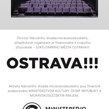
Činnost Národního divadla moravskoslezského,
příspěvkové organizace je financována z rozpočtu
zřizovatele – STATUTARNÍHO MĚSTA OSTRAVA!!!
Aktivity Národního divadla moravskoslezského jsou finančně
podporovány MINISTERSTVEM KULTURY ČESKÉ REPUBLIKY A
MORAVSKOSLEZSKÝM KRAJEM.