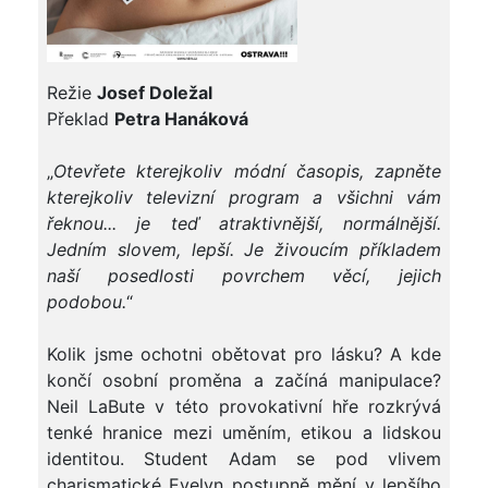
Režie
Josef Doležal
Překlad
Petra Hanáková
„
Otevřete kterejkoliv módní časopis, zapněte
kterejkoliv televizní program a všichni vám
řeknou... je teď atraktivnější, normálnější.
Jedním slovem, lepší. Je živoucím příkladem
naší posedlosti povrchem věcí, jejich
podobou.
“
Kolik jsme ochotni obětovat pro lásku? A kde
končí osobní proměna a začíná manipulace?
Neil LaBute v této provokativní hře rozkrývá
tenké hranice mezi uměním, etikou a lidskou
identitou. Student Adam se pod vlivem
charismatické Evelyn postupně mění v lepšího