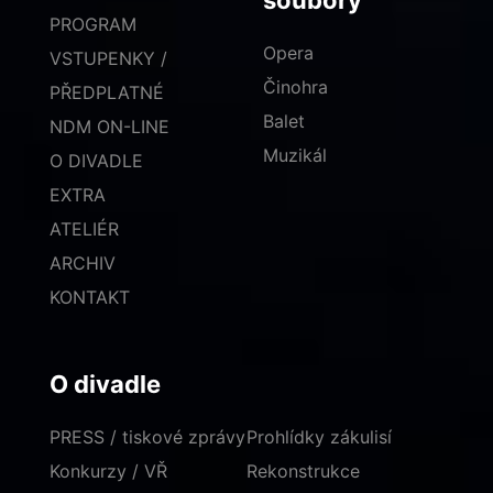
soubory
PROGRAM
Opera
VSTUPENKY /
Činohra
PŘEDPLATNÉ
Balet
NDM ON-LINE
Muzikál
O DIVADLE
EXTRA
ATELIÉR
ARCHIV
KONTAKT
O divadle
PRESS / tiskové zprávy
Prohlídky zákulisí
Konkurzy / VŘ
Rekonstrukce