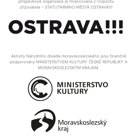
příspěvkové organizace je financována z rozpočtu
zřizovatele – STATUTARNÍHO MĚSTA OSTRAVA!!!
Aktivity Národního divadla moravskoslezského jsou finančně
podporovány MINISTERSTVEM KULTURY ČESKÉ REPUBLIKY A
MORAVSKOSLEZSKÝM KRAJEM.