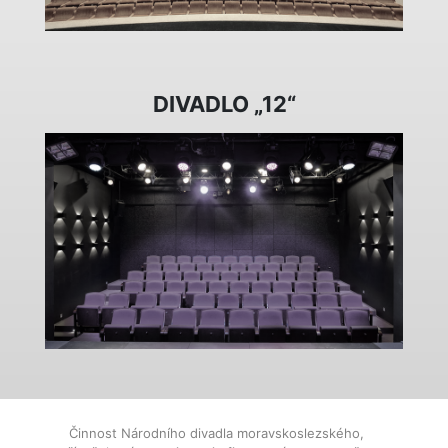
DIVADLO „12“
Činnost Národního divadla moravskoslezského,