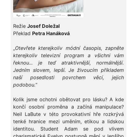
Režie
Josef Doležal
Překlad
Petra Hanáková
„
Otevřete kterejkoliv módní časopis, zapněte
kterejkoliv televizní program a všichni vám
řeknou... je teď atraktivnější, normálnější.
Jedním slovem, lepší. Je živoucím příkladem
naší posedlosti povrchem věcí, jejich
podobou.
“
Kolik jsme ochotni obětovat pro lásku? A kde
končí osobní proměna a začíná manipulace?
Neil LaBute v této provokativní hře rozkrývá
tenké hranice mezi uměním, etikou a lidskou
identitou. Student Adam se pod vlivem
charismatické Evelyn postupně mění v lepšího