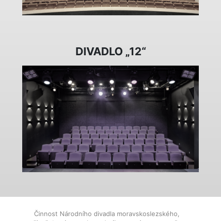
DIVADLO „12“
Činnost Národního divadla moravskoslezského,