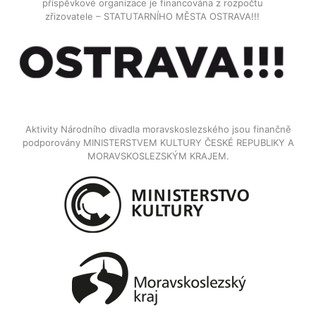
příspěvkové organizace je financována z rozpočtu
zřizovatele – STATUTARNÍHO MĚSTA OSTRAVA!!!
Aktivity Národního divadla moravskoslezského jsou finančně
podporovány MINISTERSTVEM KULTURY ČESKÉ REPUBLIKY A
MORAVSKOSLEZSKÝM KRAJEM.