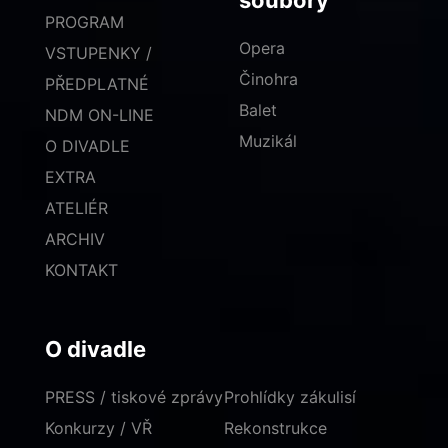
soubory
PROGRAM
Opera
VSTUPENKY /
Činohra
PŘEDPLATNÉ
Balet
NDM ON-LINE
Muzikál
O DIVADLE
EXTRA
ATELIÉR
ARCHIV
KONTAKT
O divadle
PRESS / tiskové zprávy
Prohlídky zákulisí
Konkurzy / VŘ
Rekonstrukce