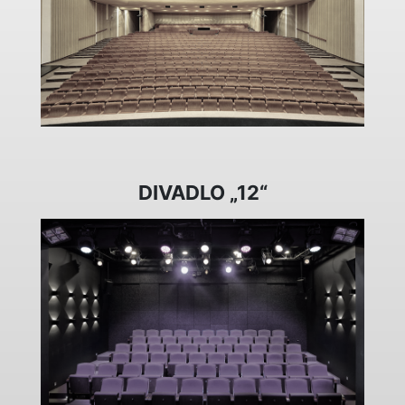
DIVADLO „12“