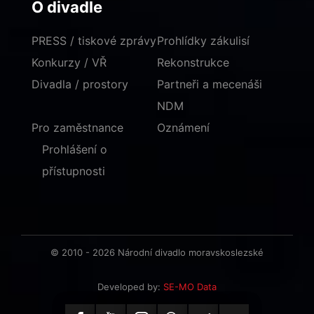
O divadle
PRESS / tiskové zprávy
Prohlídky zákulisí
Konkurzy / VŘ
Rekonstrukce
Divadla / prostory
Partneři a mecenáši
NDM
Pro zaměstnance
Oznámení
Prohlášení o
přístupnosti
© 2010 - 2026 Národní divadlo moravskoslezské
Developed by:
SE-MO Data