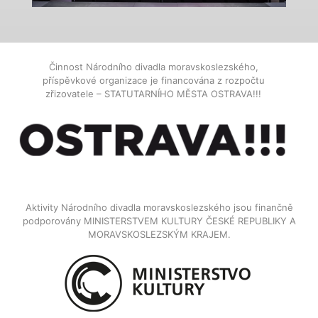
Činnost Národního divadla moravskoslezského,
příspěvkové organizace je financována z rozpočtu
zřizovatele – STATUTARNÍHO MĚSTA OSTRAVA!!!
Aktivity Národního divadla moravskoslezského jsou finančně
podporovány MINISTERSTVEM KULTURY ČESKÉ REPUBLIKY A
MORAVSKOSLEZSKÝM KRAJEM.