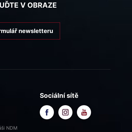
BUĎTE V OBRAZE
rmulář newsletteru
Sociální sítě
náši NDM