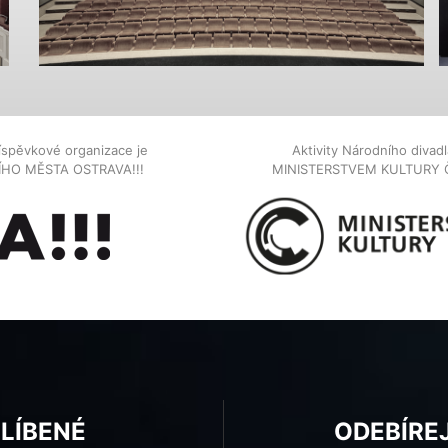
íspěvkové organizace je
Aktivity Národního diva
NÍHO MĚSTA OSTRAVA!!!
MINISTERSTVEM KULTURY 
BLÍBENÉ
ODEBÍRE