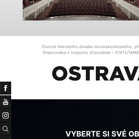
Činnost Národního divadla moravskoslezského, př
financována z rozpočtu zřizovatele – STATUTAR
Facebook
YouTube
Instagram
Vyhledat
VYBERTE SI SVÉ O