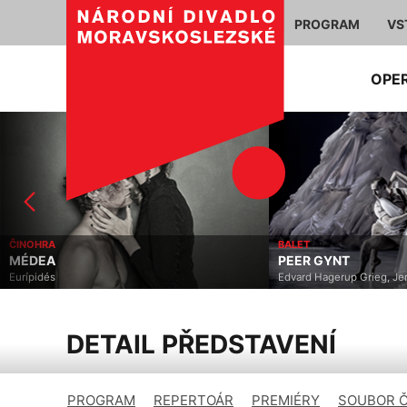
PROGRAM
VS
OPE
ČINOHRA
BALET
MÉDEA
PEER GYNT
Eurípidés
Edvard Hagerup Grieg, J
DETAIL PŘEDSTAVENÍ
PROGRAM
REPERTOÁR
PREMIÉRY
SOUBOR 