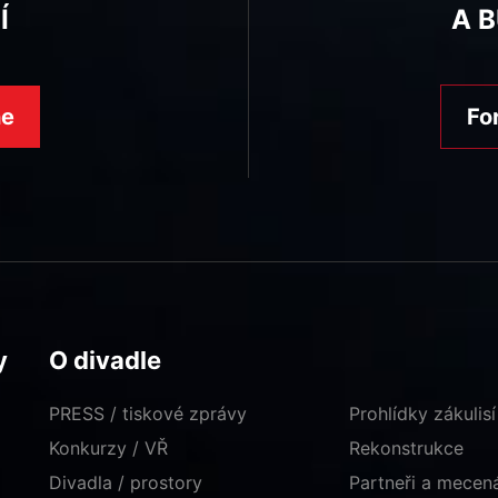
Í
A 
ne
Fo
y
O divadle
PRESS / tiskové zprávy
Prohlídky zákulisí
Konkurzy / VŘ
Rekonstrukce
Divadla / prostory
Partneři a mece