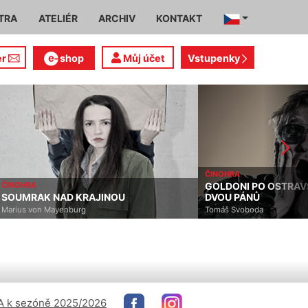
TRA
ATELIÉR
ARCHIV
KONTAKT
er
shop
Můj účet
Vstupenky
ČINOHRA
ČINOHRA
GOLDONI PO OSTRAV
SOUMRAK NAD KRAJINOU
DVOU PÁNŮ
Marius von Mayenburg
Tomáš Svoboda
 k sezóně 2025/2026