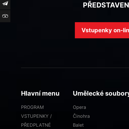
Newsletter
PŘEDSTAVEN
TripAdvisor
Vstupenky on-li
Hlavní menu
Umělecké soubor
PROGRAM
Opera
VSTUPENKY /
Činohra
PŘEDPLATNÉ
Balet