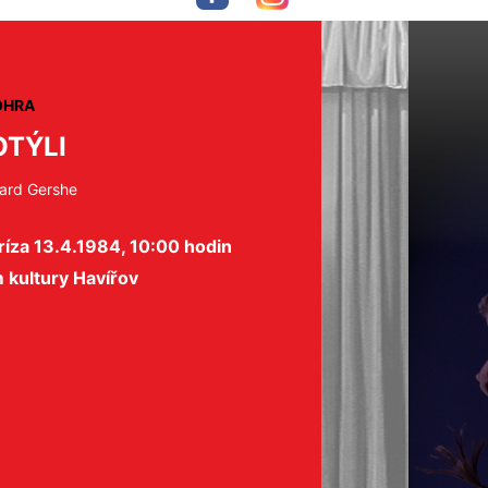
OHRA
TÝLI
ard Gershe
íza 13.4.1984, 10:00 hodin
 kultury Havířov