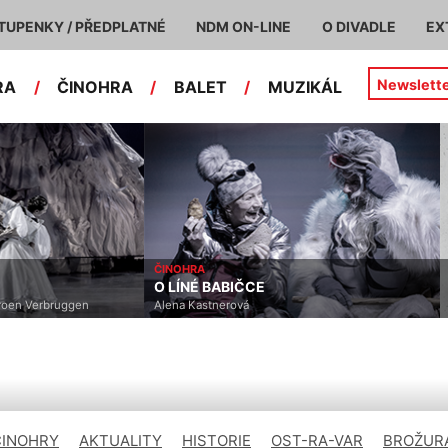
TUPENKY / PŘEDPLATNÉ
NDM ON-LINE
O DIVADLE
EX
Newslett
RA
/
ČINOHRA
/
BALET
/
MUZIKÁL
ČINOHRA
O LÍNÉ BABIČCE
eroen Verbruggen
Alena Kastnerová
ČINOHRY
AKTUALITY
HISTORIE
OST-RA-VAR
BROŽURA