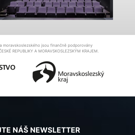
dla moravskoslezského jsou finančně podporovány
ČESKÉ REPUBLIKY A MORAVSKOSLEZSKÝM KRAJEM.
JTE NÁŠ NEWSLETTER