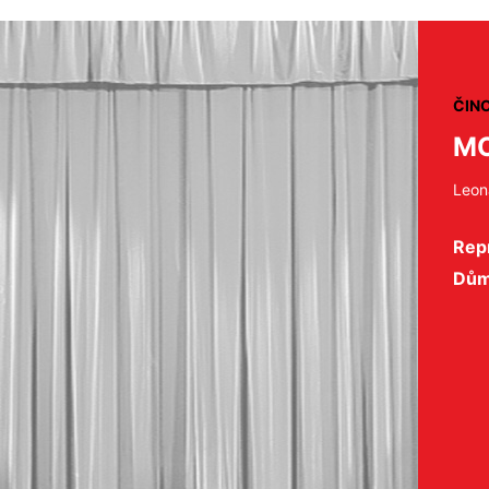
ČIN
MO
Leon
Repr
Dům