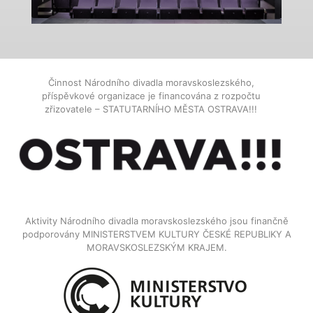
Činnost Národního divadla moravskoslezského,
příspěvkové organizace je financována z rozpočtu
zřizovatele – STATUTARNÍHO MĚSTA OSTRAVA!!!
Aktivity Národního divadla moravskoslezského jsou finančně
podporovány MINISTERSTVEM KULTURY ČESKÉ REPUBLIKY A
MORAVSKOSLEZSKÝM KRAJEM.