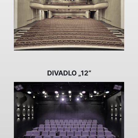
DIVADLO „12“