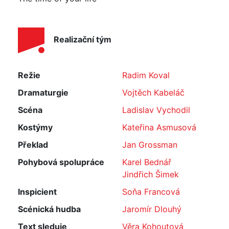
Realizační tým
Režie
Radim Koval
Dramaturgie
Vojtěch Kabeláč
Scéna
Ladislav Vychodil
Kostýmy
Kateřina Asmusová
Překlad
Jan Grossman
Pohybová spolupráce
Karel Bednář
Jindřich Šimek
Inspicient
Soňa Francová
Scénická hudba
Jaromír Dlouhý
Text sleduje
Věra Kohoutová