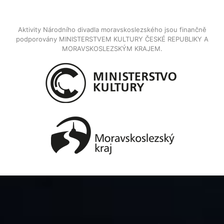
Aktivity Národního divadla moravskoslezského jsou finančně
podporovány MINISTERSTVEM KULTURY ČESKÉ REPUBLIKY A
MORAVSKOSLEZSKÝM KRAJEM.