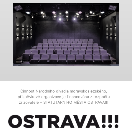
Činnost Národního divadla moravskoslezského,
příspěvkové organizace je financována z rozpočtu
zřizovatele – STATUTARNÍHO MĚSTA OSTRAVA!!!