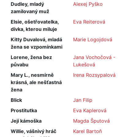
Dudley, mladý
Alexej Pyško
zamilovaný muž
Elsie, ošetřovatelka,
Eva Reiterová
dívka, kterou miluje
Kitty Duvalová, mladá
Marie Logojdová
žena se vzpomínkami
Lorene, žena bez
Jana Vochočová -
půvabu
Lukešová
Mary L., nesmírně
Irena Rozsypalová
krásná, ale nešťastná
žena
Blick
Jan Filip
Prostitutka
Eva Kaplerová
Její kámoška
Magda Šputová
Willie, vášnivý hráč
Karel Bartoň