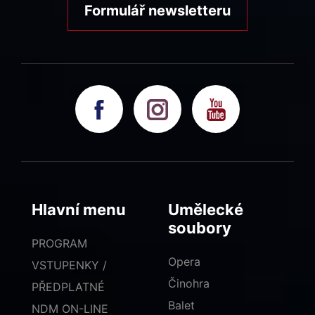
Formulář newsletteru
Hlavní menu
Umělecké
soubory
PROGRAM
Opera
VSTUPENKY /
Činohra
PŘEDPLATNÉ
Balet
NDM ON-LINE