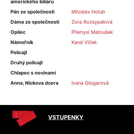
amerického biliáru
Pán ze společnosti
Miloslav Holub
Dáma ze společnosti
Zora Rozsypalová
Opilec
Přemysl Matoušek
Námořník
Karel Vlček
Policajt
Druhý policajt
Chlapec s novinami
Anna, Nickova dcera
Ivana Glogarová
VSTUPENKY