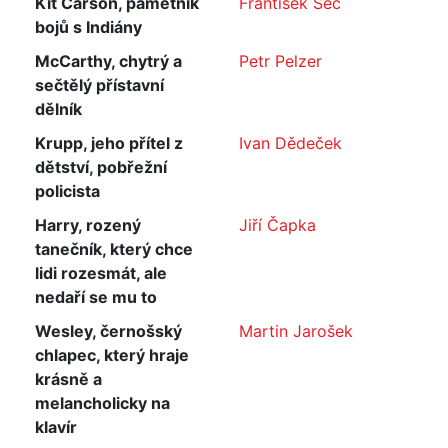
Kit Carson, pamětník
František Šec
bojů s Indiány
McCarthy, chytrý a
Petr Pelzer
sečtělý přístavní
dělník
Krupp, jeho přítel z
Ivan Dědeček
dětství, pobřežní
policista
Harry, rozený
Jiří Čapka
tanečník, který chce
lidi rozesmát, ale
nedaří se mu to
Wesley, černošský
Martin Jarošek
chlapec, který hraje
krásně a
melancholicky na
klavír