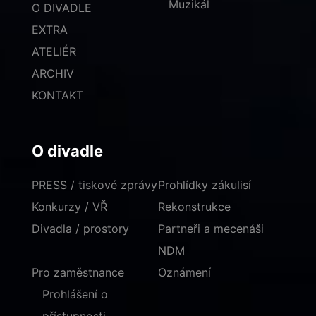
Muzikál
O DIVADLE
EXTRA
ATELIÉR
ARCHIV
KONTAKT
O divadle
PRESS / tiskové zprávy
Prohlídky zákulisí
Konkurzy / VŘ
Rekonstrukce
Divadla / prostory
Partneři a mecenáši
NDM
Pro zaměstnance
Oznámení
Prohlášení o