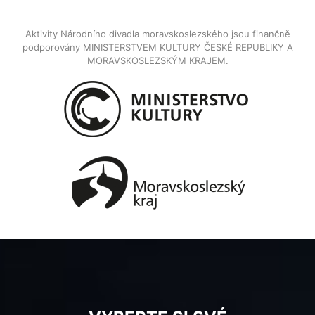
Aktivity Národního divadla moravskoslezského jsou finančně
podporovány MINISTERSTVEM KULTURY ČESKÉ REPUBLIKY A
MORAVSKOSLEZSKÝM KRAJEM.