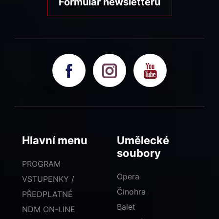
Formulář newsletteru
Hlavní menu
Umělecké
soubory
PROGRAM
Opera
VSTUPENKY /
Činohra
PŘEDPLATNÉ
Balet
NDM ON-LINE