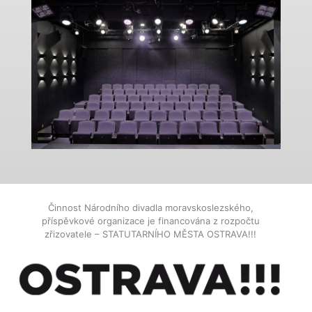
Činnost Národního divadla moravskoslezského,
příspěvkové organizace je financována z rozpočtu
zřizovatele – STATUTARNÍHO MĚSTA OSTRAVA!!!