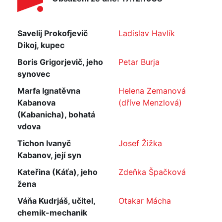
Savelij Prokofjevič
Ladislav Havlík
Dikoj, kupec
Boris Grigorjevič, jeho
Petar Burja
synovec
Marfa Ignatěvna
Helena Zemanová
Kabanova
(dříve Menzlová)
(Kabanicha), bohatá
vdova
Tichon Ivanyč
Josef Žižka
Kabanov, její syn
Kateřina (Káťa), jeho
Zdeňka Špačková
žena
Váňa Kudrjáš, učitel,
Otakar Mácha
chemik-mechanik