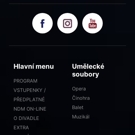
Hlavní menu
Umělecké
soubory
PROGRAM
Opera
VSTUPENKY /
Činohra
PŘEDPLATNÉ
Balet
NDM ON-LINE
Muzikál
O DIVADLE
EXTRA