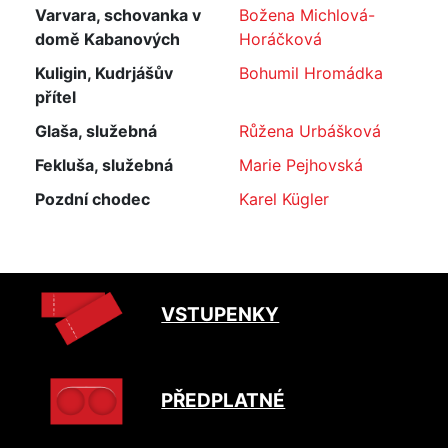
Varvara, schovanka v
Božena Michlová-
domě Kabanových
Horáčková
Kuligin, Kudrjášův
Bohumil Hromádka
přítel
Glaša, služebná
Růžena Urbášková
Fekluša, služebná
Marie Pejhovská
Pozdní chodec
Karel Kügler
VSTUPENKY
PŘEDPLATNÉ