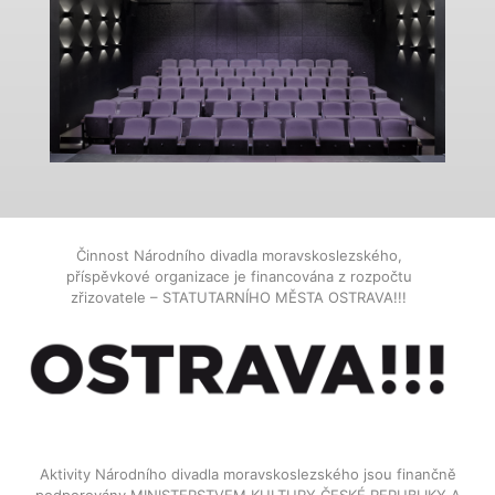
Činnost Národního divadla moravskoslezského,
příspěvkové organizace je financována z rozpočtu
zřizovatele – STATUTARNÍHO MĚSTA OSTRAVA!!!
Aktivity Národního divadla moravskoslezského jsou finančně