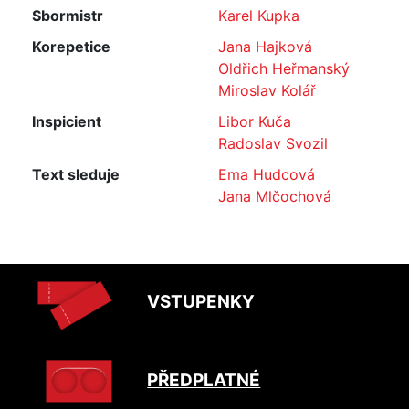
Sbormistr
Karel Kupka
Korepetice
Jana Hajková
Oldřich Heřmanský
Miroslav Kolář
Inspicient
Libor Kuča
Radoslav Svozil
Text sleduje
Ema Hudcová
Jana Mlčochová
VSTUPENKY
PŘEDPLATNÉ