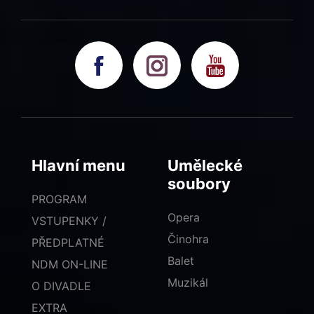
Hlavní menu
Umělecké
soubory
PROGRAM
Opera
VSTUPENKY /
Činohra
PŘEDPLATNÉ
Balet
NDM ON-LINE
Muzikál
O DIVADLE
EXTRA