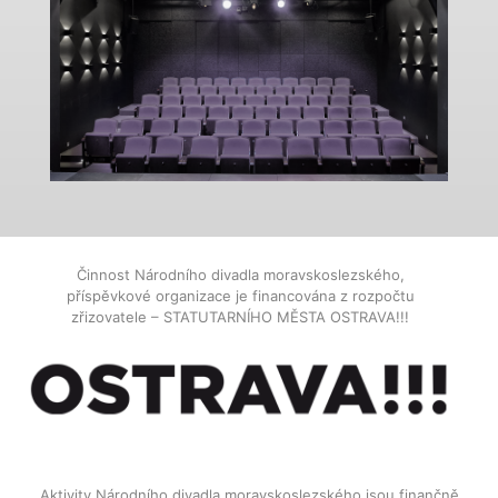
Činnost Národního divadla moravskoslezského,
příspěvkové organizace je financována z rozpočtu
zřizovatele – STATUTARNÍHO MĚSTA OSTRAVA!!!
Aktivity Národního divadla moravskoslezského jsou finančně