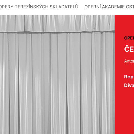
OPERY TEREZÍNSKÝCH SKLADATELŮ
OPERNÍ AKADEMIE OS
OPE
ČE
Anto
Repr
Div