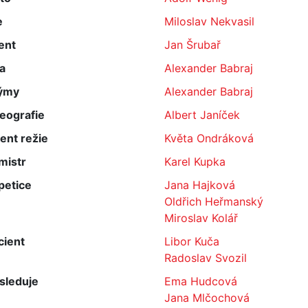
e
Miloslav Nekvasil
ent
Jan Šrubař
a
Alexander Babraj
ýmy
Alexander Babraj
eografie
Albert Janíček
ent režie
Květa Ondráková
mistr
Karel Kupka
petice
Jana Hajková
Oldřich Heřmanský
Miroslav Kolář
cient
Libor Kuča
Radoslav Svozil
sleduje
Ema Hudcová
Jana Mlčochová