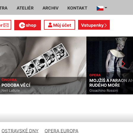
TRA
ATELIÉR
ARCHIV
KONTAKT
er
shop
Můj účet
Vstupenky
OPERA
ČINOHRA
MOJŽÍŠ A FARAON A
PODOBA VĚCÍ
RUDÉHO MOŘE
Neil LaBute
Gioachino Rossini
OSTRAVSKÉ DNY
OPERA EUROPA