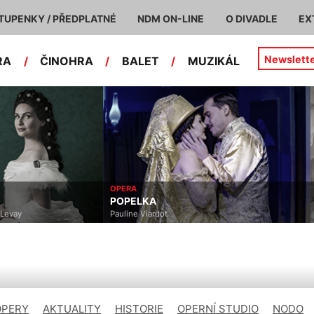
TUPENKY / PŘEDPLATNÉ
NDM ON-LINE
O DIVADLE
EX
Newslett
RA
/
ČINOHRA
/
BALET
/
MUZIKÁL
OPERA
POPELKA
Levay
Pauline Viardot
OPERY
AKTUALITY
HISTORIE
OPERNÍ STUDIO
NODO