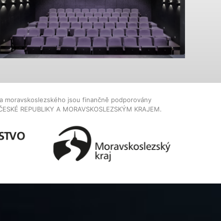
dla moravskoslezského jsou finančně podporovány
ČESKÉ REPUBLIKY A MORAVSKOSLEZSKÝM KRAJEM.