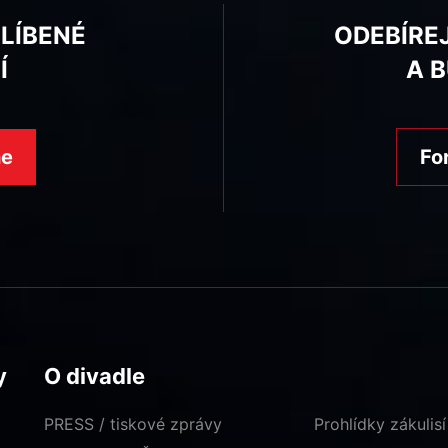
BLÍBENÉ
ODEBÍRE
Í
A 
ne
Fo
y
O divadle
PRESS / tiskové zprávy
Prohlídky zákulisí