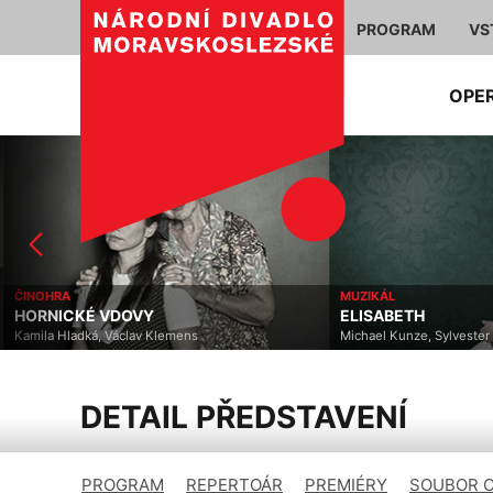
PROGRAM
VS
OPE
ČINOHRA
MUZIKÁL
HORNICKÉ VDOVY
ELISABETH
Kamila Hladká, Václav Klemens
Michael Kunze, Sylvester 
DETAIL PŘEDSTAVENÍ
PROGRAM
REPERTOÁR
PREMIÉRY
SOUBOR 