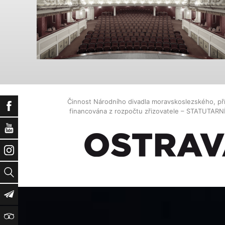
Činnost Národního divadla moravskoslezského, př
Facebook
financována z rozpočtu zřizovatele – STATUTAR
YouTube
Instagram
Vyhledat
Newsletter
TripAdvisor