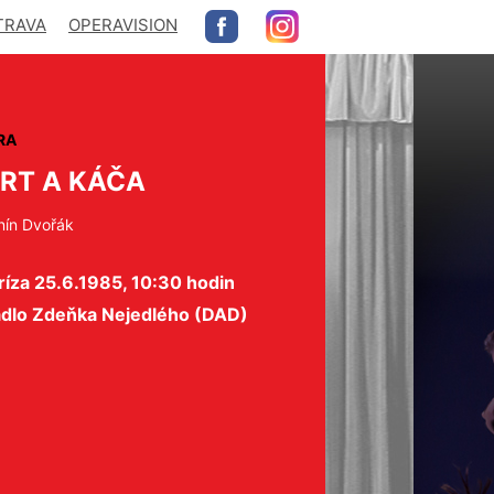
TRAVA
OPERAVISION
RA
RT A KÁČA
nín Dvořák
íza 25.6.1985, 10:30 hodin
adlo Zdeňka Nejedlého (DAD)