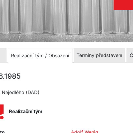
Termíny představení
Č
Realizační tým / Obsazení
.6.1985
a Nejedlého (DAD)
Realizační tým
to
Adolf Wenig