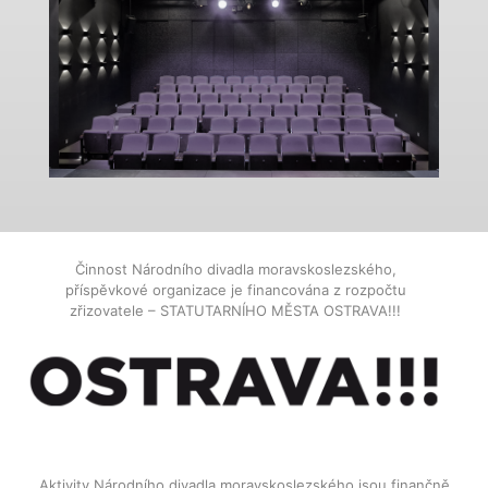
Činnost Národního divadla moravskoslezského,
příspěvkové organizace je financována z rozpočtu
zřizovatele – STATUTARNÍHO MĚSTA OSTRAVA!!!
Aktivity Národního divadla moravskoslezského jsou finančně