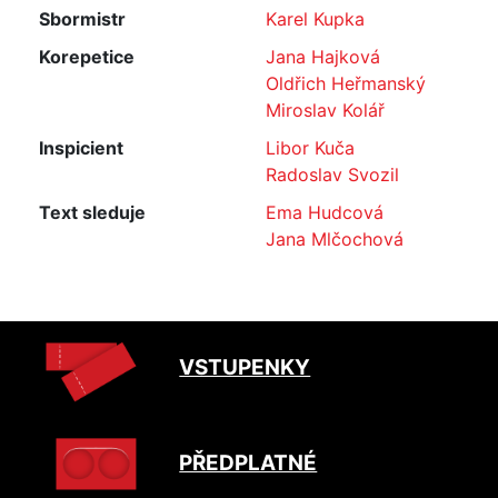
Sbormistr
Karel Kupka
Korepetice
Jana Hajková
Oldřich Heřmanský
Miroslav Kolář
Inspicient
Libor Kuča
Radoslav Svozil
Text sleduje
Ema Hudcová
Jana Mlčochová
VSTUPENKY
PŘEDPLATNÉ