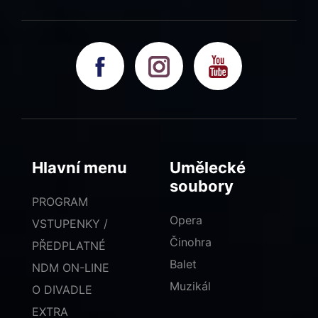
Hlavní menu
Umělecké
soubory
PROGRAM
Opera
VSTUPENKY /
Činohra
PŘEDPLATNÉ
Balet
NDM ON-LINE
Muzikál
O DIVADLE
EXTRA