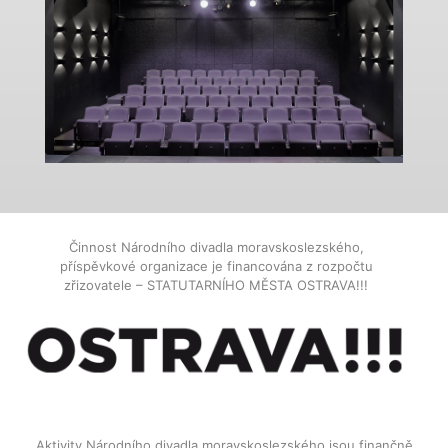
Činnost Národního divadla moravskoslezského,
příspěvkové organizace je financována z rozpočtu
zřizovatele – STATUTARNÍHO MĚSTA OSTRAVA!!!
Aktivity Národního divadla moravskoslezského jsou finančně