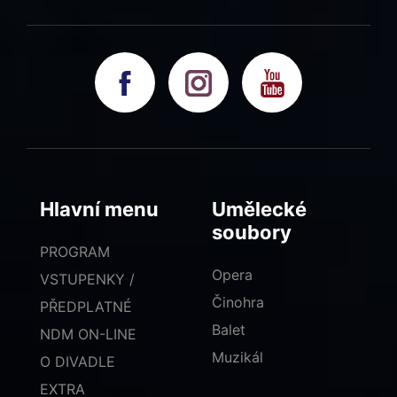
Hlavní menu
Umělecké
soubory
PROGRAM
Opera
VSTUPENKY /
Činohra
PŘEDPLATNÉ
Balet
NDM ON-LINE
Muzikál
O DIVADLE
EXTRA