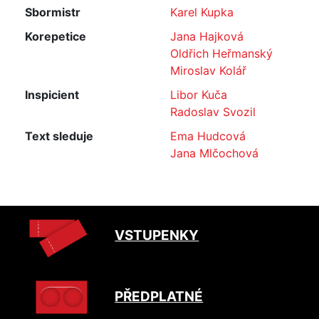
Sbormistr
Karel Kupka
Korepetice
Jana Hajková
Oldřich Heřmanský
Miroslav Kolář
Inspicient
Libor Kuča
Radoslav Svozil
Text sleduje
Ema Hudcová
Jana Mlčochová
VSTUPENKY
PŘEDPLATNÉ