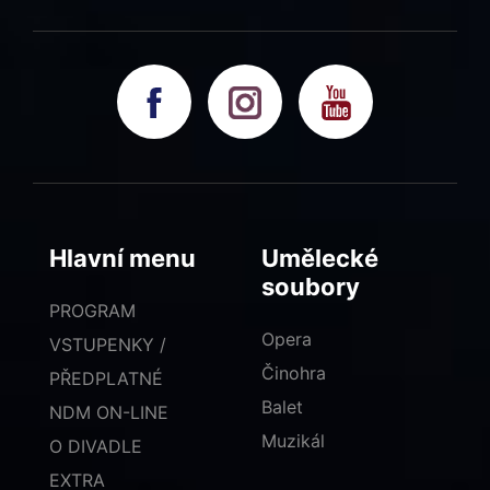
Hlavní menu
Umělecké
soubory
PROGRAM
Opera
VSTUPENKY /
Činohra
PŘEDPLATNÉ
Balet
NDM ON-LINE
Muzikál
O DIVADLE
EXTRA