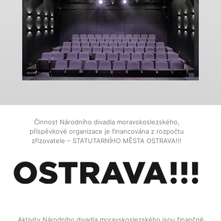
Činnost Národního divadla moravskoslezského,
příspěvkové organizace je financována z rozpočtu
zřizovatele – STATUTARNÍHO MĚSTA OSTRAVA!!!
Aktivity Národního divadla moravskoslezského jsou finančně