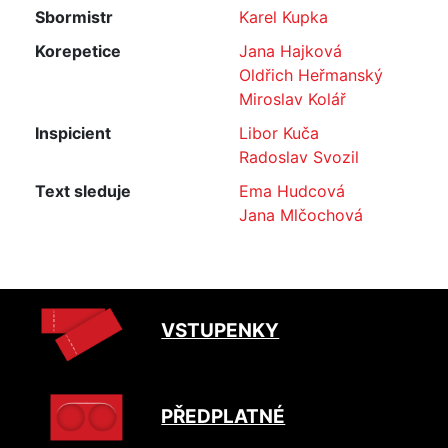
Sbormistr
Karel Kupka
Korepetice
Jana Hajková
Oldřich Heřmanský
Miroslav Kolář
Inspicient
Libor Kuča
Radoslav Svozil
Text sleduje
Ema Hudcová
Jana Mlčochová
VSTUPENKY
PŘEDPLATNÉ