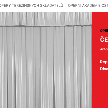
OPERY TEREZÍNSKÝCH SKLADATELŮ
OPERNÍ AKADEMIE OS
OPE
ČE
Anto
Repr
Div