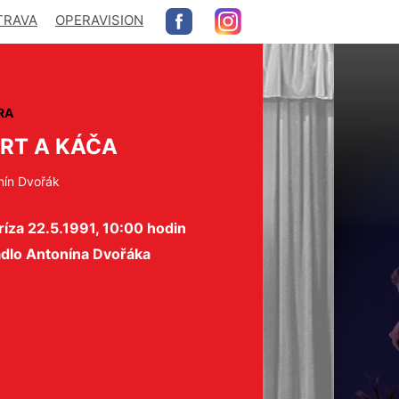
TRAVA
OPERAVISION
RA
RT A KÁČA
nín Dvořák
íza 22.5.1991, 10:00 hodin
adlo Antonína Dvořáka