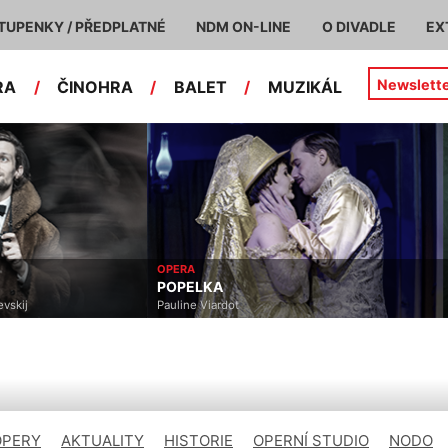
TUPENKY / PŘEDPLATNÉ
NDM ON-LINE
O DIVADLE
EX
Newslett
RA
/
ČINOHRA
/
BALET
/
MUZIKÁL
OPERA
POPELKA
vskij
Pauline Viardot
OPERY
AKTUALITY
HISTORIE
OPERNÍ STUDIO
NODO