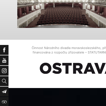
Činnost Národního divadla moravskoslezského, př
Facebook
financována z rozpočtu zřizovatele – STATUTAR
YouTube
Instagram
Vyhledat
Newsletter
TripAdvisor