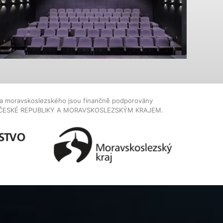
dla moravskoslezského jsou finančně podporovány
ČESKÉ REPUBLIKY A MORAVSKOSLEZSKÝM KRAJEM.