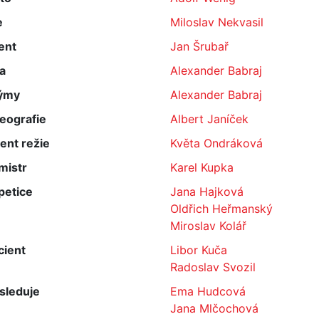
e
Miloslav Nekvasil
ent
Jan Šrubař
a
Alexander Babraj
ýmy
Alexander Babraj
eografie
Albert Janíček
ent režie
Květa Ondráková
mistr
Karel Kupka
petice
Jana Hajková
Oldřich Heřmanský
Miroslav Kolář
cient
Libor Kuča
Radoslav Svozil
sleduje
Ema Hudcová
Jana Mlčochová