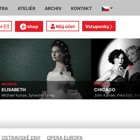
TRA
ATELIÉR
ARCHIV
KONTAKT
er
shop
Můj účet
Vstupenky
MUZIKÁL
MUZIKÁL
ELISABETH
CHICAGO
Michael Kunze, Sylvester Levay
John Kander, Fred Ebb, Bo
OSTRAVSKÉ DNY
OPERA EUROPA