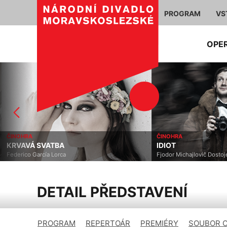
PROGRAM
VS
OPE
ČINOHRA
ČINOHRA
KRVAVÁ SVATBA
IDIOT
Federico García Lorca
Fjodor Michajlovič Dostoje
DETAIL PŘEDSTAVENÍ
PROGRAM
REPERTOÁR
PREMIÉRY
SOUBOR 