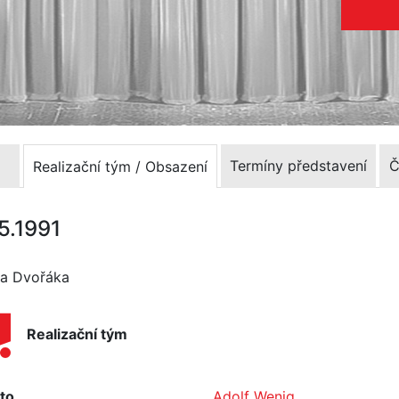
Termíny představení
Č
Realizační tým / Obsazení
5.1991
na Dvořáka
Realizační tým
to
Adolf Wenig