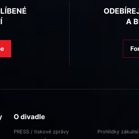
BLÍBENÉ
ODEBÍRE
Í
A 
ne
Fo
y
O divadle
PRESS / tiskové zprávy
Prohlídky zákulisí