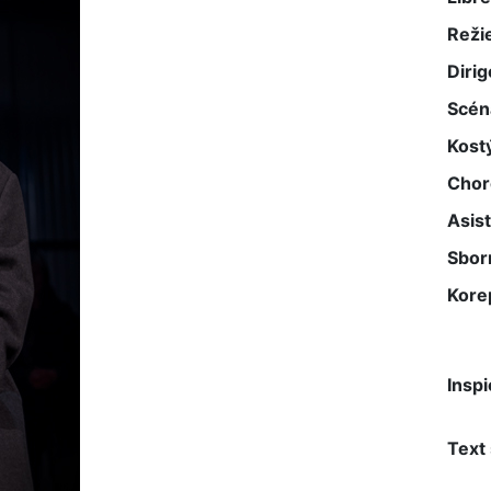
Reži
Dirig
Scén
Kost
Chor
Asist
Sbor
Kore
Inspi
Text 