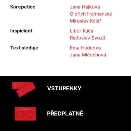
Korepetice
Jana Hajková
Oldřich Heřmanský
Miroslav Kolář
Inspicient
Libor Kuča
Radoslav Svozil
Text sleduje
Ema Hudcová
Jana Mlčochová
VSTUPENKY
PŘEDPLATNÉ