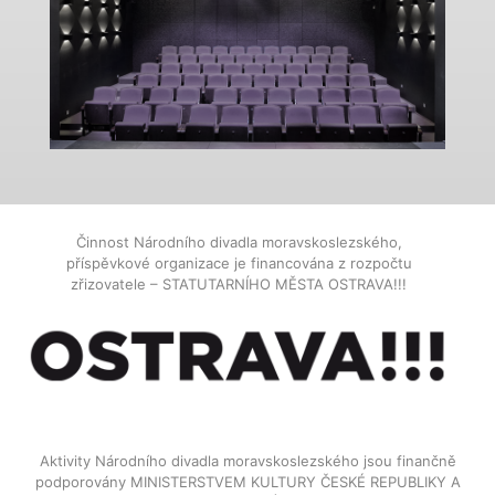
Činnost Národního divadla moravskoslezského,
příspěvkové organizace je financována z rozpočtu
zřizovatele – STATUTARNÍHO MĚSTA OSTRAVA!!!
Aktivity Národního divadla moravskoslezského jsou finančně
podporovány MINISTERSTVEM KULTURY ČESKÉ REPUBLIKY A