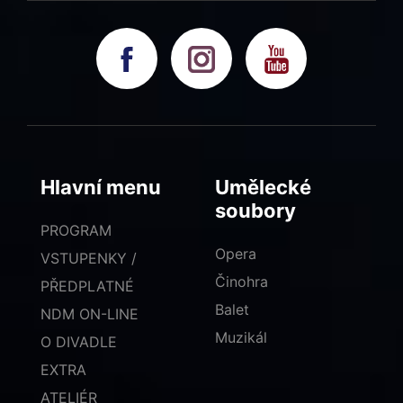
Hlavní menu
Umělecké
soubory
PROGRAM
Opera
VSTUPENKY /
Činohra
PŘEDPLATNÉ
Balet
NDM ON-LINE
Muzikál
O DIVADLE
EXTRA
ATELIÉR