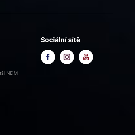
Sociální sítě
náši NDM