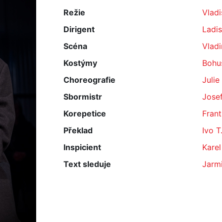
Režie
Vladi
Dirigent
Ladis
Scéna
Vlad
Kostýmy
Bohu
Choreografie
Julie
Sbormistr
Jose
Korepetice
Frant
Překlad
Ivo T
Inspicient
Karel
Text sleduje
Jarm