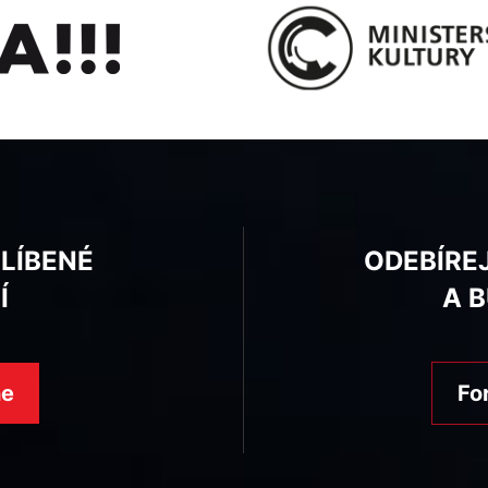
BLÍBENÉ
ODEBÍRE
Í
A 
ne
Fo