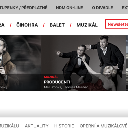
TUPENKY / PŘEDPLATNÉ
NDM ON-LINE
O DIVADLE
EX
Newslett
RA
/
ČINOHRA
/
BALET
/
MUZIKÁL
MUZIKÁL
PRODUCENTI
vskij
Mel Brooks, Thomas Meehan
MUZIKÁLU
AKTUALITY
HISTORIE
OPERNÍ A MUZIKÁLOVÉ