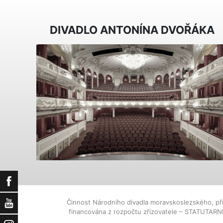
DIVADLO ANTONÍNA DVOŘÁKA
Facebook
Činnost Národního divadla moravskoslezského, př
YouTube
financována z rozpočtu zřizovatele – STATUTAR