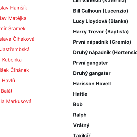
Lilli Vanessi (Kateřina)
slav Hamšík
Bill Calhoun (Lucenzio)
lav Matějka
Lucy Lloydová (Blanka)
imír Šrámek
Harry Trevor (Baptista)
slava Čiháková
První nápadník (Gremio)
 Jastřembská
Druhý nápadník (Hortensi
f Kubenka
První gangster
išek Čihánek
Druhý gangster
. Havlů
Harisson Hovell
 Balát
Hattie
ila Markusová
Bob
Ralph
Vrátný
Taxikář