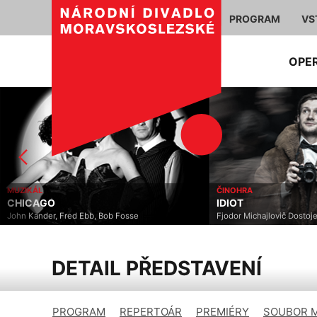
PROGRAM
VS
OPE
MUZIKÁL
ČINOHRA
CHICAGO
IDIOT
John Kander, Fred Ebb, Bob Fosse
Fjodor Michajlovič Dostoje
DETAIL PŘEDSTAVENÍ
PROGRAM
REPERTOÁR
PREMIÉRY
SOUBOR 