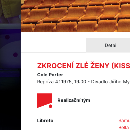
Detail
ZKROCENÍ ZLÉ ŽENY (KISS
Cole Porter
Repríza 4.1.1975, 19:00 - Divadlo Jiřího M
Realizační tým
Libreto
Samu
Bell