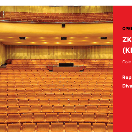
OPE
ZK
(K
Cole
Repr
Diva