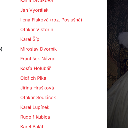
Karla Diváková
Jan Vyorálek
Ilena Flaková (roz. Poslušná)
Otakar Viktorin
Karel Šíp
o)
Miroslav Dvorník
František Návrat
Kosťa Holubář
Oldřich Pika
Jiřina Hrušková
Otakar Sedláček
Karel Lupínek
Rudolf Kubica
Karel Balát