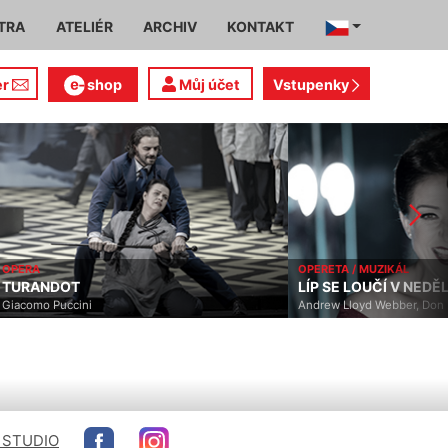
TRA
ATELIÉR
ARCHIV
KONTAKT
er
shop
Můj účet
Vstupenky
OPERA
OPERETA / MUZIKÁL
TURANDOT
LÍP SE LOUČÍ V NEDĚL
Giacomo Puccini
Andrew Lloyd Webber, Don 
 STUDIO