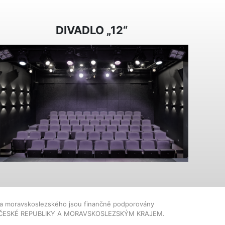
DIVADLO „12“
dla moravskoslezského jsou finančně podporovány
ČESKÉ REPUBLIKY A MORAVSKOSLEZSKÝM KRAJEM.