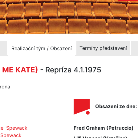
Termíny představení
Realizační tým / Obsazení
 ME KATE)
- Repríza 4.1.1975
yrona
Obsazení ze dne:
el Spewack
Fred Graham (Petruccio)
a Spewack