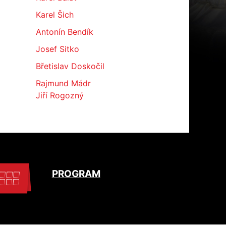
Karel Šich
Antonín Bendík
Josef Sitko
Břetislav Doskočil
Rajmund Mádr
Jiří Rogozný
PROGRAM