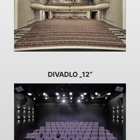
DIVADLO „12“