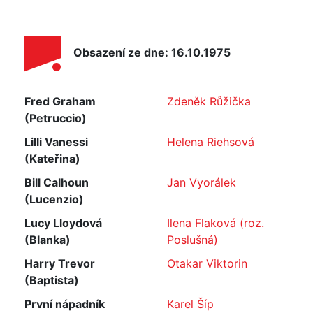
Obsazení ze dne: 16.10.1975
Fred Graham
Zdeněk Růžička
(Petruccio)
Lilli Vanessi
Helena Riehsová
(Kateřina)
Bill Calhoun
Jan Vyorálek
(Lucenzio)
Lucy Lloydová
Ilena Flaková (roz.
(Blanka)
Poslušná)
Harry Trevor
Otakar Viktorin
(Baptista)
První nápadník
Karel Šíp