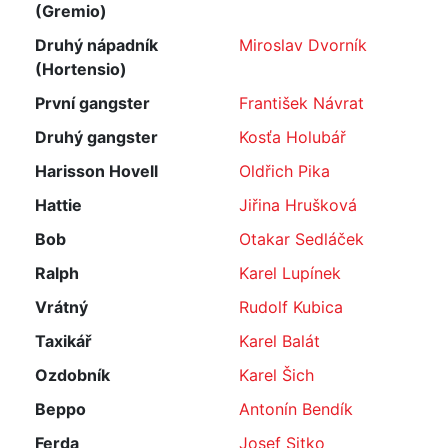
(Gremio)
Druhý nápadník
Miroslav Dvorník
(Hortensio)
První gangster
František Návrat
Druhý gangster
Kosťa Holubář
Harisson Hovell
Oldřich Pika
Hattie
Jiřina Hrušková
Bob
Otakar Sedláček
Ralph
Karel Lupínek
Vrátný
Rudolf Kubica
Taxikář
Karel Balát
Ozdobník
Karel Šich
Beppo
Antonín Bendík
Ferda
Josef Sitko