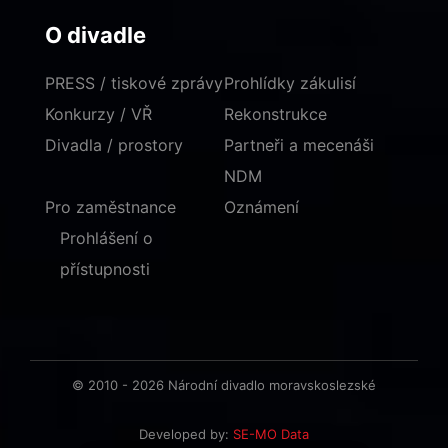
O divadle
PRESS / tiskové zprávy
Prohlídky zákulisí
Konkurzy / VŘ
Rekonstrukce
Divadla / prostory
Partneři a mecenáši
NDM
Pro zaměstnance
Oznámení
Prohlášení o
přístupnosti
© 2010 - 2026 Národní divadlo moravskoslezské
Developed by:
SE-MO Data