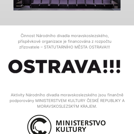
Činnost Národního divadla moravskoslezského,
příspěvkové organizace je financována z rozpočtu
zřizovatele – STATUTARNÍHO MĚSTA OSTRAVA!!!
Aktivity Národního divadla moravskoslezského jsou finančně
podporovány MINISTERSTVEM KULTURY ČESKÉ REPUBLIKY A
MORAVSKOSLEZSKÝM KRAJEM.