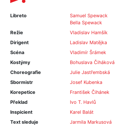
Libreto
Samuel Spewack
Bella Spewack
Režie
Vladislav Hamšík
Dirigent
Ladislav Matějka
Scéna
Vladimír Šrámek
Kostýmy
Bohuslava Čiháková
Choreografie
Julie Jastřembská
Sbormistr
Josef Kubenka
Korepetice
František Čihánek
Překlad
Ivo T. Havlů
Inspicient
Karel Balát
Text sleduje
Jarmila Markusová