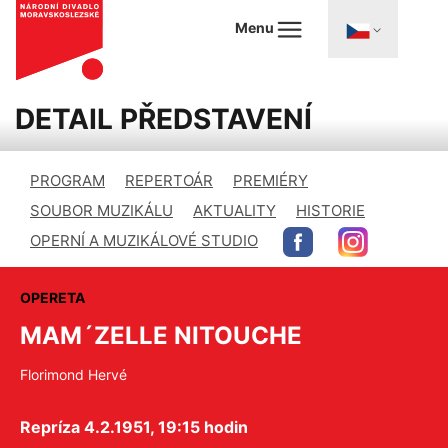
Menu
DETAIL PŘEDSTAVENÍ
PROGRAM
REPERTOÁR
PREMIÉRY
SOUBOR MUZIKÁLU
AKTUALITY
HISTORIE
OPERNÍ A MUZIKÁLOVÉ STUDIO
OPERETA
MAM´ZELLE NITOUCHE
Florimond Hervé
Repríza 4.2.1951, 19:15 hodin