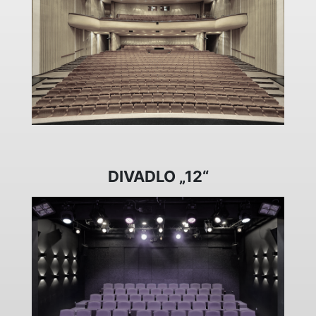
DIVADLO „12“