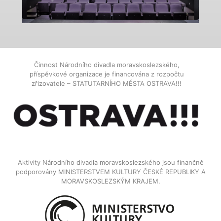
Činnost Národního divadla moravskoslezského,
příspěvkové organizace je financována z rozpočtu
zřizovatele – STATUTARNÍHO MĚSTA OSTRAVA!!!
Aktivity Národního divadla moravskoslezského jsou finančně
podporovány MINISTERSTVEM KULTURY ČESKÉ REPUBLIKY A
MORAVSKOSLEZSKÝM KRAJEM.