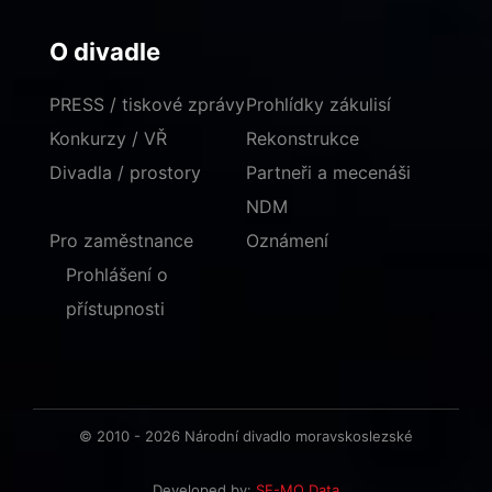
O divadle
PRESS / tiskové zprávy
Prohlídky zákulisí
Konkurzy / VŘ
Rekonstrukce
Divadla / prostory
Partneři a mecenáši
NDM
Pro zaměstnance
Oznámení
Prohlášení o
přístupnosti
© 2010 - 2026 Národní divadlo moravskoslezské
Developed by:
SE-MO Data