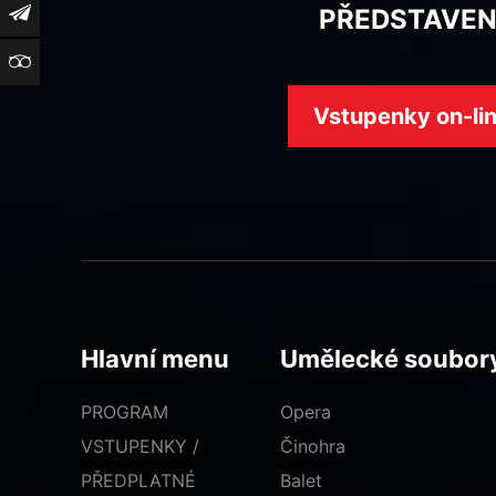
Newsletter
PŘEDSTAVEN
TripAdvisor
Vstupenky on-li
Hlavní menu
Umělecké soubor
PROGRAM
Opera
VSTUPENKY /
Činohra
PŘEDPLATNÉ
Balet