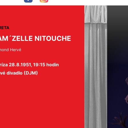
RETA
M´ZELLE NITOUCHE
imond Hervé
íza 28.8.1951, 19:15 hodin
ové divadlo (DJM)