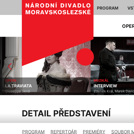
PROGRAM
VS
OPE
OPERA
MUZIKÁL
LA TRAVIATA
INTERVIEW
Giuseppe Verdi
Zdeněk Král, Marek David
DETAIL PŘEDSTAVENÍ
PROGRAM
REPERTOÁR
PREMIÉRY
SOUBOR 