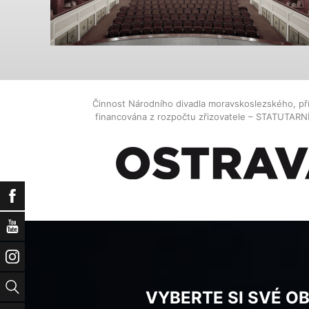
Činnost Národního divadla moravskoslezského, př
financována z rozpočtu zřizovatele – STATUTAR
Facebook
YouTube
Instagram
Vyhledat
VYBERTE SI SVÉ O