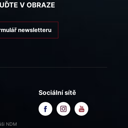
BUĎTE V OBRAZE
rmulář newsletteru
Sociální sítě
náši NDM