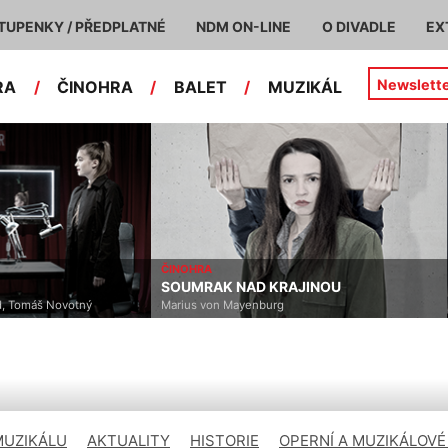
TUPENKY / PŘEDPLATNÉ
NDM ON-LINE
O DIVADLE
EX
Newslett
RA
/
ČINOHRA
/
BALET
/
MUZIKÁL
ČINOHRA
SOUMRAK NAD KRAJINOU
, Tomáš Novotný
Marius von Mayenburg
MUZIKÁLU
AKTUALITY
HISTORIE
OPERNÍ A MUZIKÁLOVÉ