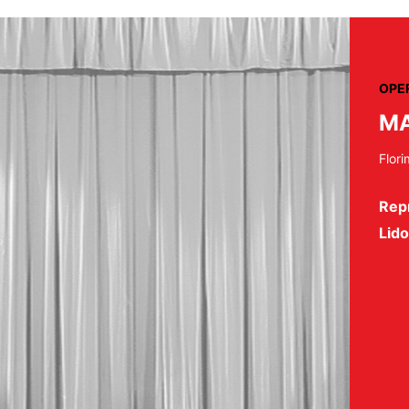
OPE
MA
Flor
Repr
Lid