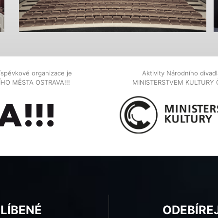
íspěvkové organizace je
Aktivity Národního diva
NÍHO MĚSTA OSTRAVA!!!
MINISTERSTVEM KULTURY 
BLÍBENÉ
ODEBÍRE