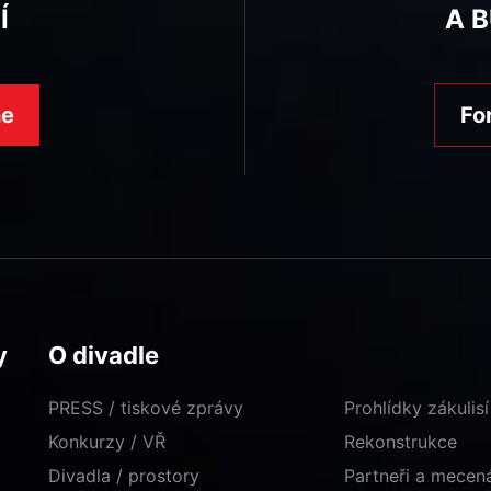
Í
A 
ne
Fo
y
O divadle
PRESS / tiskové zprávy
Prohlídky zákulisí
Konkurzy / VŘ
Rekonstrukce
Divadla / prostory
Partneři a mece