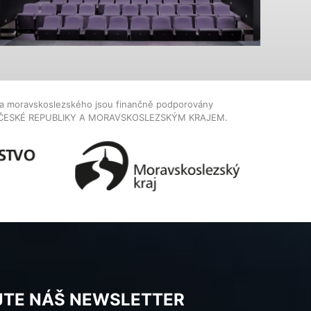
dla moravskoslezského jsou finančně podporovány
ČESKÉ REPUBLIKY A MORAVSKOSLEZSKÝM KRAJEM.
JTE NÁŠ NEWSLETTER