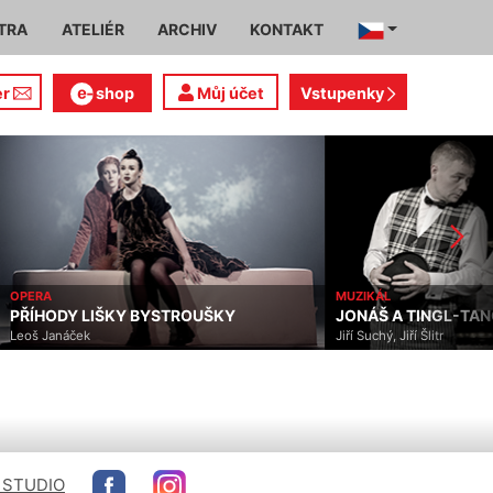
TRA
ATELIÉR
ARCHIV
KONTAKT
er
shop
Můj účet
Vstupenky
OPERA
MUZIKÁL
PŘÍHODY LIŠKY BYSTROUŠKY
JONÁŠ A TINGL-TAN
Leoš Janáček
Jiří Suchý, Jiří Šlitr
 STUDIO