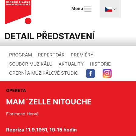
Menu
DETAIL PŘEDSTAVENÍ
PROGRAM
REPERTOÁR
PREMIÉRY
SOUBOR MUZIKÁLU
AKTUALITY
HISTORIE
OPERNÍ A MUZIKÁLOVÉ STUDIO
OPERETA
MAM´ZELLE NITOUCHE
Florimond Hervé
Repríza 11.9.1951, 19:15 hodin