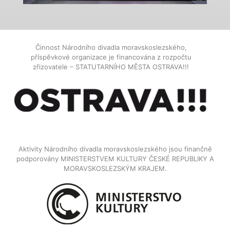
Činnost Národního divadla moravskoslezského,
příspěvkové organizace je financována z rozpočtu
zřizovatele – STATUTARNÍHO MĚSTA OSTRAVA!!!
Aktivity Národního divadla moravskoslezského jsou finančně
podporovány MINISTERSTVEM KULTURY ČESKÉ REPUBLIKY A
MORAVSKOSLEZSKÝM KRAJEM.