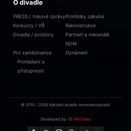
O divadle
PRESS / tiskové zprávy
Prohlídky zákulisí
Konkurzy / VŘ
Rekonstrukce
Divadla / prostory
Partneři a mecenáši
NDM
Pro zaměstnance
Oznámení
Prohlášení o
přístupnosti
© 2010 - 2026 Národní divadlo moravskoslezské
Developed by:
SE-MO Data