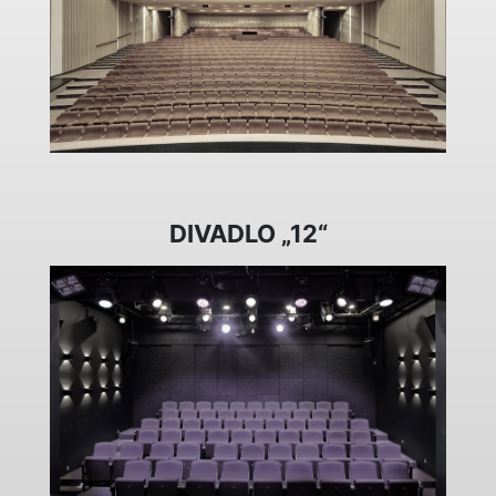
DIVADLO „12“