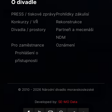
O divadle
PRESS / tiskové zprávy
Prohlídky zákulisí
Konkurzy / VŘ
Rekonstrukce
Divadla / prostory
Partneři a mecenáši
NDM
Pro zaměstnance
Oznámení
Prohlášení o
přístupnosti
© 2010 - 2026 Národní divadlo moravskoslezské
Developed by:
SE-MO Data