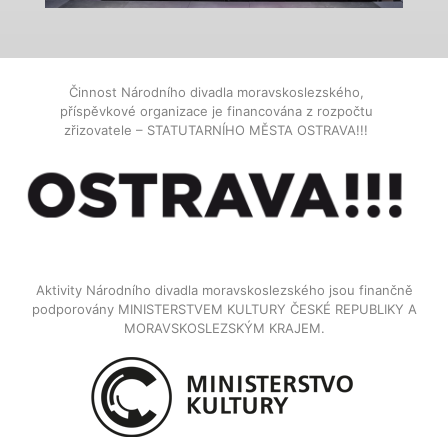
Činnost Národního divadla moravskoslezského,
příspěvkové organizace je financována z rozpočtu
zřizovatele – STATUTARNÍHO MĚSTA OSTRAVA!!!
Aktivity Národního divadla moravskoslezského jsou finančně
podporovány MINISTERSTVEM KULTURY ČESKÉ REPUBLIKY A
MORAVSKOSLEZSKÝM KRAJEM.