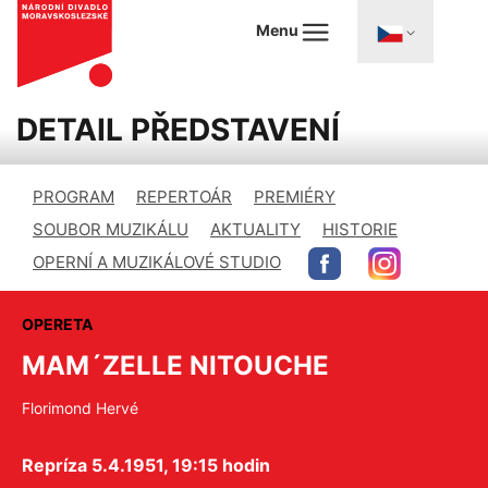
Menu
DETAIL PŘEDSTAVENÍ
PROGRAM
REPERTOÁR
PREMIÉRY
SOUBOR MUZIKÁLU
AKTUALITY
HISTORIE
OPERNÍ A MUZIKÁLOVÉ STUDIO
OPERETA
MAM´ZELLE NITOUCHE
Florimond Hervé
Repríza 5.4.1951, 19:15 hodin