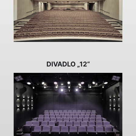
DIVADLO „12“