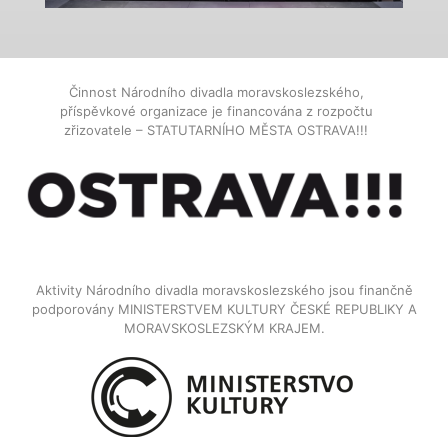
Činnost Národního divadla moravskoslezského,
příspěvkové organizace je financována z rozpočtu
zřizovatele – STATUTARNÍHO MĚSTA OSTRAVA!!!
Aktivity Národního divadla moravskoslezského jsou finančně
podporovány MINISTERSTVEM KULTURY ČESKÉ REPUBLIKY A
MORAVSKOSLEZSKÝM KRAJEM.