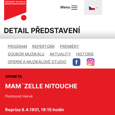
Menu
DETAIL PŘEDSTAVENÍ
PROGRAM
REPERTOÁR
PREMIÉRY
SOUBOR MUZIKÁLU
AKTUALITY
HISTORIE
OPERNÍ A MUZIKÁLOVÉ STUDIO
OPERETA
MAM´ZELLE NITOUCHE
Florimond Hervé
Repríza 8.4.1951, 19:15 hodin