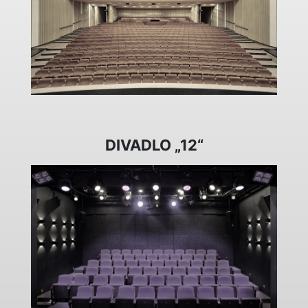
DIVADLO „12“