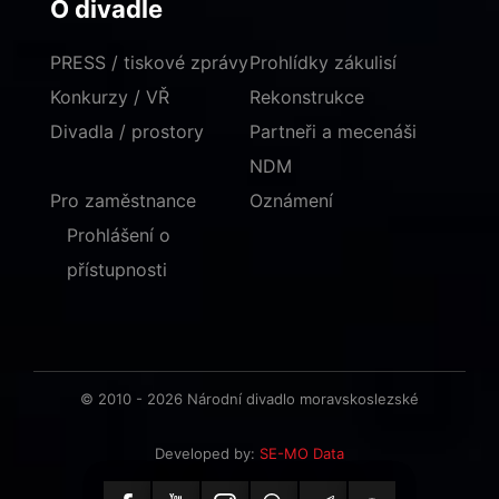
O divadle
PRESS / tiskové zprávy
Prohlídky zákulisí
Konkurzy / VŘ
Rekonstrukce
Divadla / prostory
Partneři a mecenáši
NDM
Pro zaměstnance
Oznámení
Prohlášení o
přístupnosti
© 2010 - 2026 Národní divadlo moravskoslezské
Developed by:
SE-MO Data