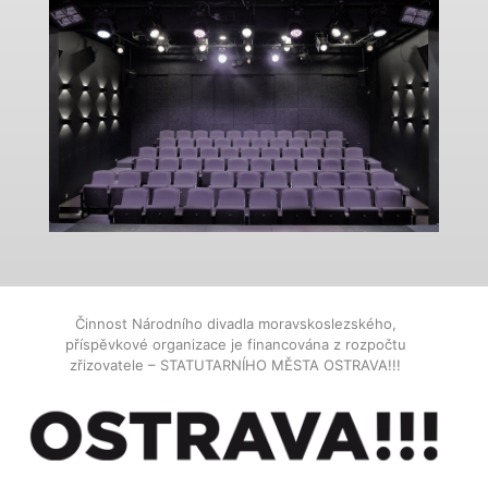
Činnost Národního divadla moravskoslezského,
příspěvkové organizace je financována z rozpočtu
zřizovatele – STATUTARNÍHO MĚSTA OSTRAVA!!!