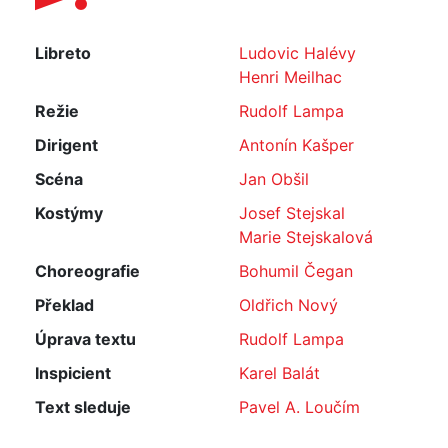
Libreto
Ludovic Halévy
Henri Meilhac
Režie
Rudolf Lampa
Dirigent
Antonín Kašper
Scéna
Jan Obšil
Kostýmy
Josef Stejskal
Marie Stejskalová
Choreografie
Bohumil Čegan
Překlad
Oldřich Nový
Úprava textu
Rudolf Lampa
Inspicient
Karel Balát
Text sleduje
Pavel A. Loučím