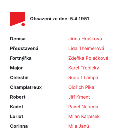
Obsazení ze dne: 5.4.1951
Denisa
Jiřina Hrušková
Představená
Lída Theimerová
Fortnýřka
Zdeňka Poláčková
Major
Karel Třebický
Celestin
Rudolf Lampa
Champlatreux
Oldřich Pika
Robert
Jiří Kment
Kadet
Pavel Nebeda
Loriot
Milan Karpíšek
Corinna
Míla Janů