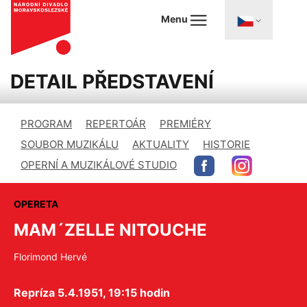
Menu
DETAIL PŘEDSTAVENÍ
PROGRAM
REPERTOÁR
PREMIÉRY
SOUBOR MUZIKÁLU
AKTUALITY
HISTORIE
OPERNÍ A MUZIKÁLOVÉ STUDIO
OPERETA
MAM´ZELLE NITOUCHE
Florimond Hervé
Repríza 5.4.1951, 19:15 hodin