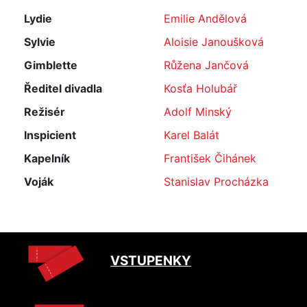
Lydie
Emilie Andělová
Sylvie
Aloisie Janoušková
Gimblette
Růžena Jančová
Ředitel divadla
Kosťa Holubář
Režisér
Adolf Minský
Inspicient
Karel Balát
Kapelník
František Čihánek
Voják
Stanislav Procházka
VSTUPENKY