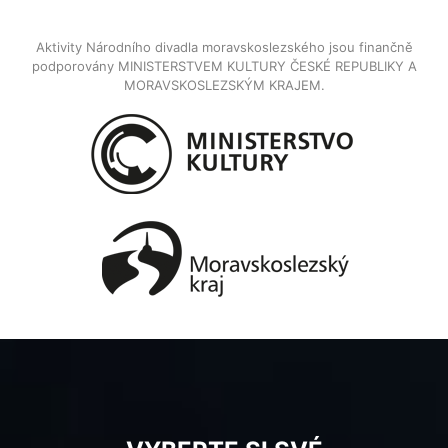
Aktivity Národního divadla moravskoslezského jsou finančně
podporovány MINISTERSTVEM KULTURY ČESKÉ REPUBLIKY A
MORAVSKOSLEZSKÝM KRAJEM.