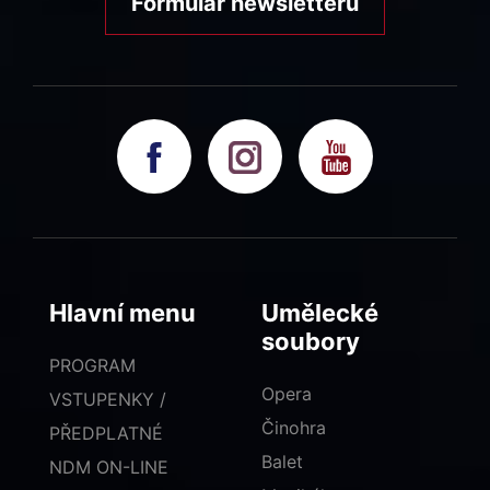
Formulář newsletteru
Hlavní menu
Umělecké
soubory
PROGRAM
Opera
VSTUPENKY /
Činohra
PŘEDPLATNÉ
Balet
NDM ON-LINE