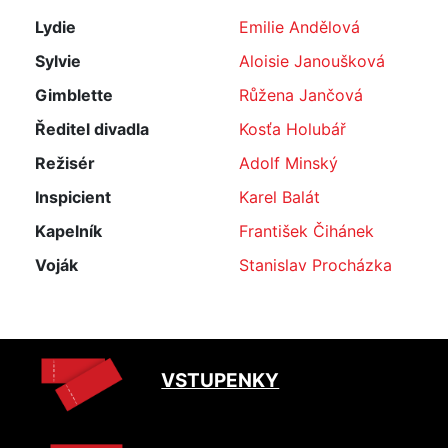
Lydie
Emilie Andělová
Sylvie
Aloisie Janoušková
Gimblette
Růžena Jančová
Ředitel divadla
Kosťa Holubář
Režisér
Adolf Minský
Inspicient
Karel Balát
Kapelník
František Čihánek
Voják
Stanislav Procházka
VSTUPENKY