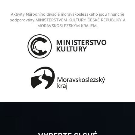
Aktivity Národního divadla moravskoslezského jsou finančně
podporovány MINISTERSTVEM KULTURY ČESKÉ REPUBLIKY A
MORAVSKOSLEZSKÝM KRAJEM.