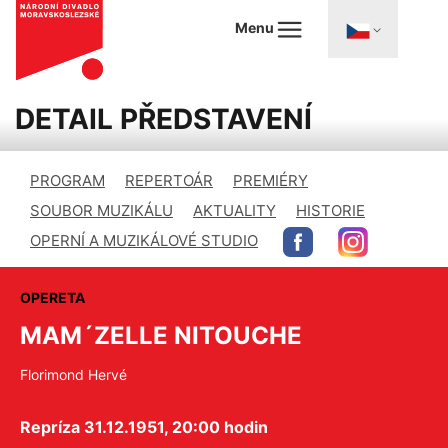
Menu
DETAIL PŘEDSTAVENÍ
PROGRAM
REPERTOÁR
PREMIÉRY
SOUBOR MUZIKÁLU
AKTUALITY
HISTORIE
OPERNÍ A MUZIKÁLOVÉ STUDIO
OPERETA
MAM´ZELLE NITOUCHE
Florimond Hervé
Repríza 31.12.1951, 20:00 hodin