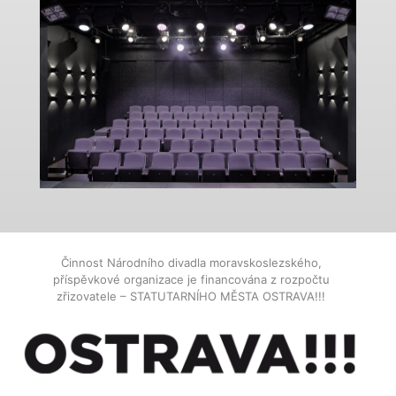
Činnost Národního divadla moravskoslezského,
příspěvkové organizace je financována z rozpočtu
zřizovatele – STATUTARNÍHO MĚSTA OSTRAVA!!!