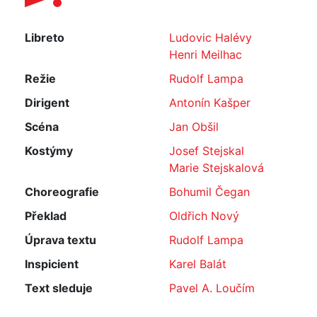
Libreto
Ludovic Halévy
Henri Meilhac
Režie
Rudolf Lampa
Dirigent
Antonín Kašper
Scéna
Jan Obšil
Kostýmy
Josef Stejskal
Marie Stejskalová
Choreografie
Bohumil Čegan
Překlad
Oldřich Nový
Úprava textu
Rudolf Lampa
Inspicient
Karel Balát
Text sleduje
Pavel A. Loučím