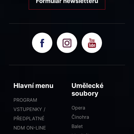
Formulář newsletteru
Hlavní menu
Umělecké
soubory
PROGRAM
Opera
VSTUPENKY /
Činohra
PŘEDPLATNÉ
Balet
NDM ON-LINE