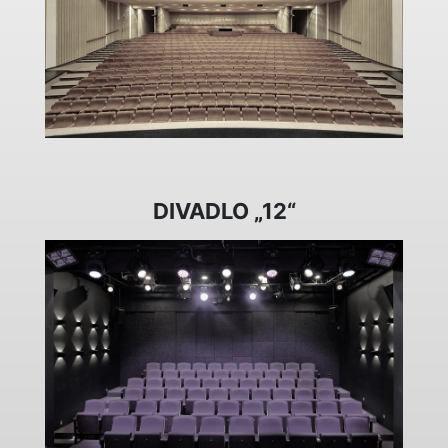
DIVADLO „12“