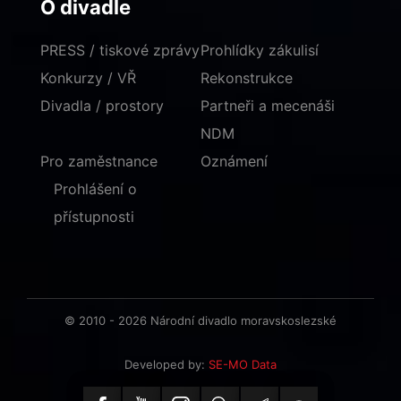
O divadle
PRESS / tiskové zprávy
Prohlídky zákulisí
Konkurzy / VŘ
Rekonstrukce
Divadla / prostory
Partneři a mecenáši
NDM
Pro zaměstnance
Oznámení
Prohlášení o
přístupnosti
© 2010 - 2026 Národní divadlo moravskoslezské
Developed by:
SE-MO Data