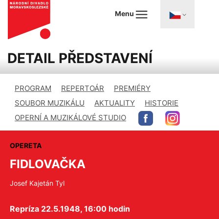
Menu
DETAIL PŘEDSTAVENÍ
PROGRAM
REPERTOÁR
PREMIÉRY
SOUBOR MUZIKÁLU
AKTUALITY
HISTORIE
OPERNÍ A MUZIKÁLOVÉ STUDIO
OPERETA
FIDLOVAČKA
Josef Kajetán Tyl
Repríza 22.5.1948, 16:00 hodin