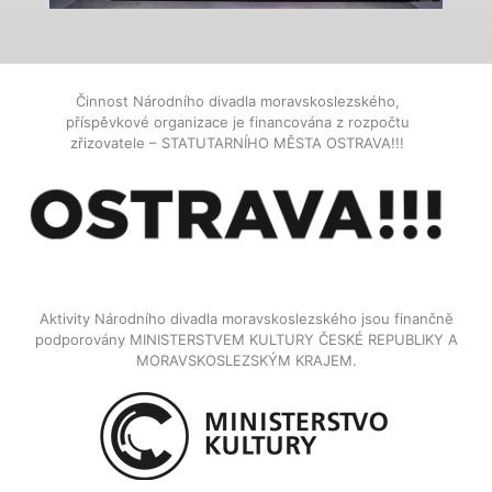
Činnost Národního divadla moravskoslezského,
příspěvkové organizace je financována z rozpočtu
zřizovatele – STATUTARNÍHO MĚSTA OSTRAVA!!!
Aktivity Národního divadla moravskoslezského jsou finančně
podporovány MINISTERSTVEM KULTURY ČESKÉ REPUBLIKY A
MORAVSKOSLEZSKÝM KRAJEM.