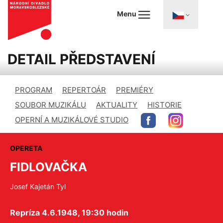
Menu
DETAIL PŘEDSTAVENÍ
PROGRAM
REPERTOÁR
PREMIÉRY
SOUBOR MUZIKÁLU
AKTUALITY
HISTORIE
OPERNÍ A MUZIKÁLOVÉ STUDIO
OPERETA
FIDLOVAČKA
Josef Kajetán Tyl
Repríza 4.6.1948, 19:30 hodin