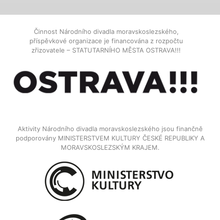
Činnost Národního divadla moravskoslezského,
příspěvkové organizace je financována z rozpočtu
zřizovatele – STATUTARNÍHO MĚSTA OSTRAVA!!!
Aktivity Národního divadla moravskoslezského jsou finančně
podporovány MINISTERSTVEM KULTURY ČESKÉ REPUBLIKY A
MORAVSKOSLEZSKÝM KRAJEM.