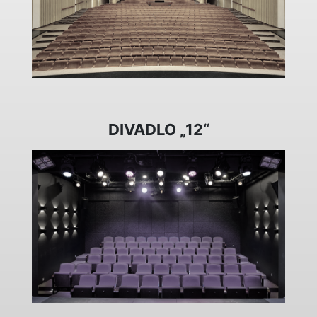
DIVADLO „12“