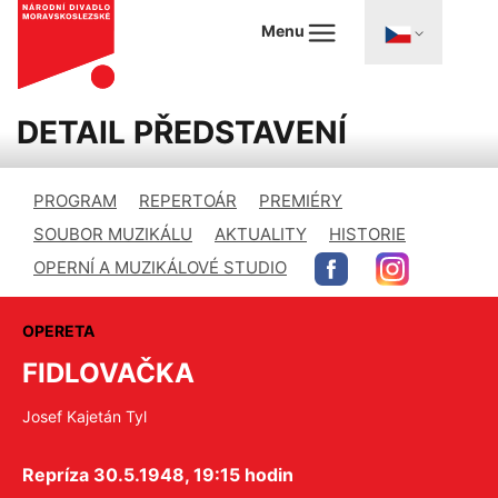
Menu
DETAIL PŘEDSTAVENÍ
PROGRAM
REPERTOÁR
PREMIÉRY
SOUBOR MUZIKÁLU
AKTUALITY
HISTORIE
OPERNÍ A MUZIKÁLOVÉ STUDIO
OPERETA
FIDLOVAČKA
Josef Kajetán Tyl
Repríza 30.5.1948, 19:15 hodin