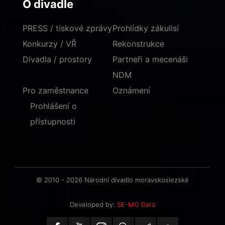
O divadle
PRESS / tiskové zprávy
Prohlídky zákulisí
Konkurzy / VŘ
Rekonstrukce
Divadla / prostory
Partneři a mecenáši
NDM
Pro zaměstnance
Oznámení
Prohlášení o
přístupnosti
© 2010 - 2026 Národní divadlo moravskoslezské
Developed by:
SE-MO Data