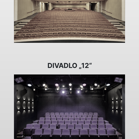
DIVADLO „12“