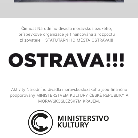
Činnost Národního divadla moravskoslezského,
příspěvkové organizace je financována z rozpočtu
zřizovatele – STATUTARNÍHO MĚSTA OSTRAVA!!!
Aktivity Národního divadla moravskoslezského jsou finančně
podporovány MINISTERSTVEM KULTURY ČESKÉ REPUBLIKY A
MORAVSKOSLEZSKÝM KRAJEM.