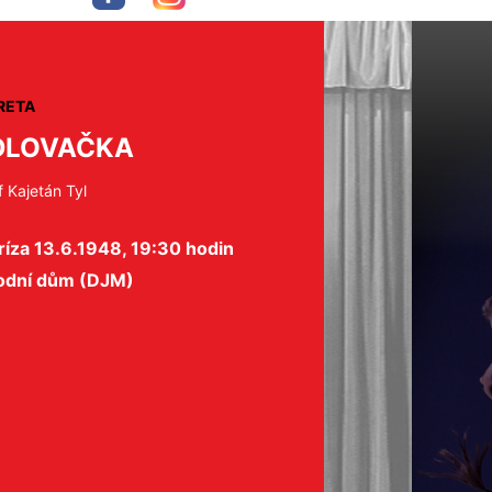
RETA
DLOVAČKA
 Kajetán Tyl
íza 13.6.1948, 19:30 hodin
odní dům (DJM)