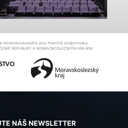
dla moravskoslezského jsou finančně podporovány
ČESKÉ REPUBLIKY A MORAVSKOSLEZSKÝM KRAJEM.
JTE NÁŠ NEWSLETTER