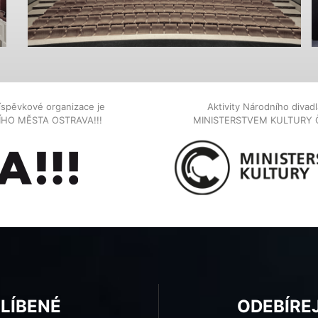
íspěvkové organizace je
Aktivity Národního diva
NÍHO MĚSTA OSTRAVA!!!
MINISTERSTVEM KULTURY 
BLÍBENÉ
ODEBÍRE