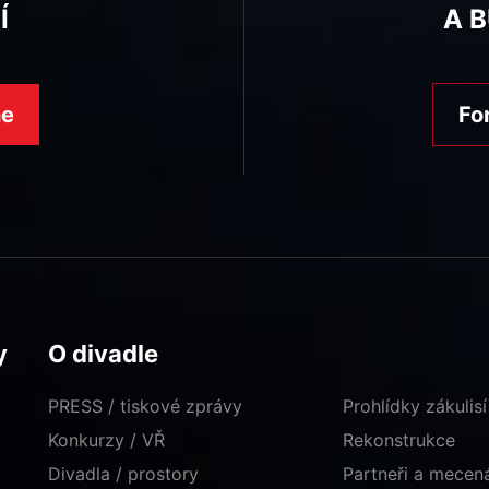
Í
A 
ne
Fo
y
O divadle
PRESS / tiskové zprávy
Prohlídky zákulisí
Konkurzy / VŘ
Rekonstrukce
Divadla / prostory
Partneři a mece