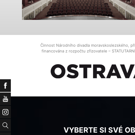
Činnost Národního divadla moravskoslezského, př
financována z rozpočtu zřizovatele – STATUTAR
Facebook
YouTube
Instagram
Vyhledat
VYBERTE SI SVÉ O