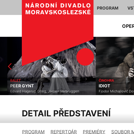
PROGRAM
VS
OPE
BALET
ČINOHRA
PEER GYNT
IDIOT
Edvard Hagerup Grieg, Jeroen Verbruggen
Fjodor Michajlovič Dostoje
DETAIL PŘEDSTAVENÍ
PROGRAM
REPERTOÁR
PREMIÉRY
SOUBOR 