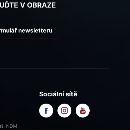
BUĎTE V OBRAZE
rmulář newsletteru
Sociální sítě
náši NDM