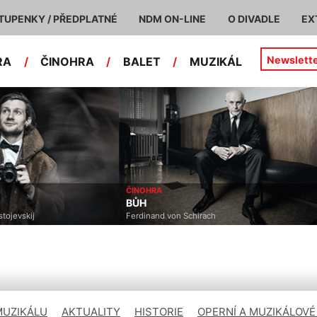
TUPENKY / PŘEDPLATNÉ
NDM ON-LINE
O DIVADLE
EX
Newslett
RA
/
ČINOHRA
/
BALET
/
MUZIKÁL
ČINOHRA
BŮH
vskij
Ferdinand von Schirach
MUZIKÁLU
AKTUALITY
HISTORIE
OPERNÍ A MUZIKÁLOVÉ