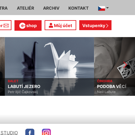
TRA
ATELIÉR
ARCHIV
KONTAKT
er
shop
Můj účet
Vstupenky
BALET
ČINOHRA
LABUTÍ JEZERO
PODOBA VĚCÍ
Petr Iljič Čajkovskij
Neil LaBute
 STUDIO