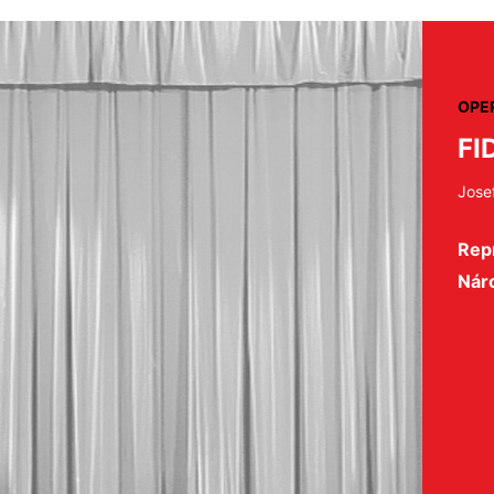
OPE
FI
Josef
Repr
Nár