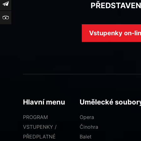
Newsletter
PŘEDSTAVEN
TripAdvisor
Vstupenky on-li
Hlavní menu
Umělecké soubor
PROGRAM
Opera
VSTUPENKY /
Činohra
PŘEDPLATNÉ
Balet