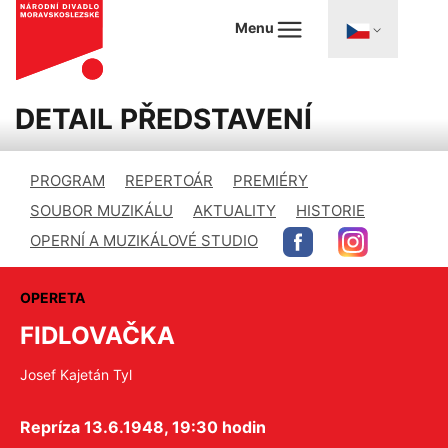
Menu
DETAIL PŘEDSTAVENÍ
PROGRAM
REPERTOÁR
PREMIÉRY
SOUBOR MUZIKÁLU
AKTUALITY
HISTORIE
OPERNÍ A MUZIKÁLOVÉ STUDIO
OPERETA
FIDLOVAČKA
Josef Kajetán Tyl
Repríza 13.6.1948, 19:30 hodin