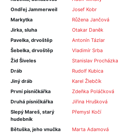
Ondřej Jammerweil
Josef Kobr
Markytka
Růžena Jančová
Jirka, sluha
Otakar Daněk
Pavelka, drvoštěp
Antonín Tázlar
Šebelka, drvoštěp
Vladimír Srba
Žid Šiveles
Stanislav Procházka
Dráb
Rudolf Kubica
Jiný dráb
Karel Žlebčík
První písničkářka
Zdeňka Poláčková
Druhá písničkářka
Jiřina Hrušková
Slepý Mareš, starý
Přemysl Kočí
hudebník
Bětuška, jeho vnučka
Marta Adamová