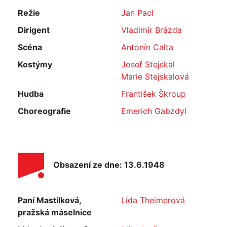
Režie
Jan Pacl
Dirigent
Vladimír Brázda
Scéna
Antonín Calta
Kostýmy
Josef Stejskal
Marie Stejskalová
Hudba
František Škroup
Choreografie
Emerich Gabzdyl
Obsazení ze dne: 13.6.1948
Paní Mastílková,
Lída Theimerová
pražská máselnice