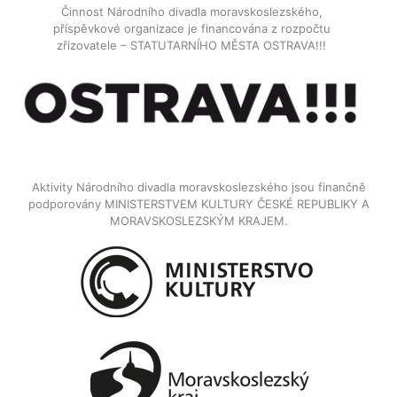
Činnost Národního divadla moravskoslezského,
příspěvkové organizace je financována z rozpočtu
zřizovatele – STATUTARNÍHO MĚSTA OSTRAVA!!!
Aktivity Národního divadla moravskoslezského jsou finančně
podporovány MINISTERSTVEM KULTURY ČESKÉ REPUBLIKY A
MORAVSKOSLEZSKÝM KRAJEM.