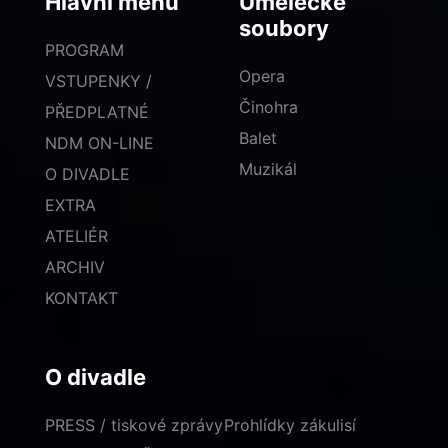
Hlavní menu
Umělecké
soubory
PROGRAM
Opera
VSTUPENKY /
Činohra
PŘEDPLATNÉ
Balet
NDM ON-LINE
Muzikál
O DIVADLE
EXTRA
ATELIÉR
ARCHIV
KONTAKT
O divadle
PRESS / tiskové zprávy
Prohlídky zákulisí