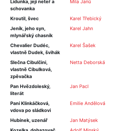
Lidunka, její neteř a
Míla Janů
schovanka
Kroutil, švec
Karel Třebický
Jeník, jeho syn,
Karel Jahn
mlynářský chasník
Chevalier Dudéc,
Karel Šašek
vlastně Dudek, švihák
Slečna Cibulčini,
Netta Deborská
vlastně Cibulková,
zpěvačka
Pan Hvězdoleský,
Jan Pacl
literát
Paní Klinkáčková,
Emilie Andělová
vdova po sládkovi
Hubínek, uzenář
Jan Matýsek
Kozelka, dohazovač
Adolf Minský