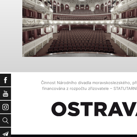
Facebook
Činnost Národního divadla moravskoslezského, př
financována z rozpočtu zřizovatele – STATUTAR
YouTube
Instagram
Vyhledat
Newsletter