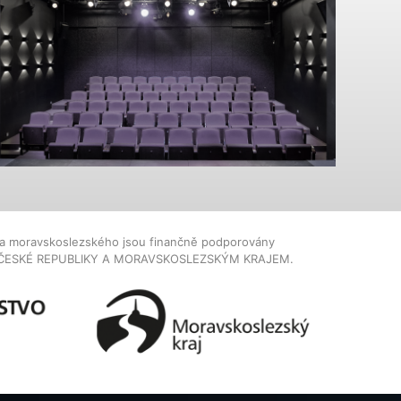
dla moravskoslezského jsou finančně podporovány
ČESKÉ REPUBLIKY A MORAVSKOSLEZSKÝM KRAJEM.