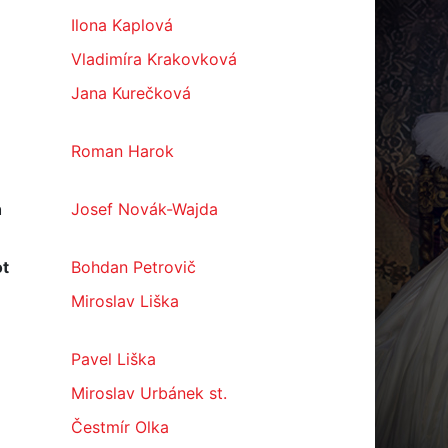
Ilona Kaplová
Vladimíra Krakovková
Jana Kurečková
Roman Harok
h
Josef Novák-Wajda
ot
Bohdan Petrovič
Miroslav Liška
Pavel Liška
Miroslav Urbánek st.
Čestmír Olka