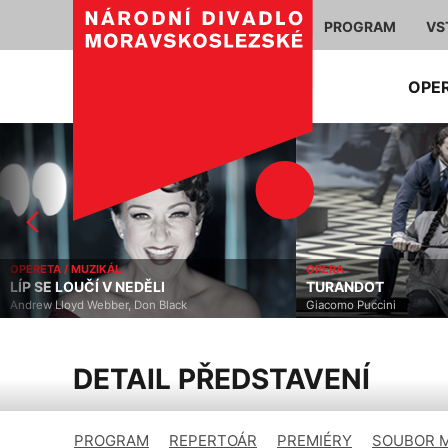
PROGRAM
VS
OPE
OPERETA / MUZIKÁL
OPERA
LÍP SE LOUČÍ V NEDĚLI
TURANDOT
Andrew Lloyd Webber, Don Black
Giacomo Puccini
DETAIL PŘEDSTAVENÍ
PROGRAM
REPERTOÁR
PREMIÉRY
SOUBOR 