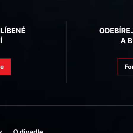
BLÍBENÉ
ODEBÍRE
Í
A 
ne
Fo
y
O divadle