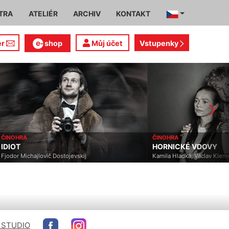
TRA
ATELIÉR
ARCHIV
KONTAKT
er
shop
Můj účet
Vstupenky
ČINOHRA
ČINOHRA
IDIOT
HORNICKÉ VDOVY
Fjodor Michajlovič Dostojevskij
Kamila Hladká, Václav Klem
 STUDIO