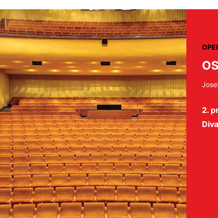
OPE
OS
Jose
2. p
Diva