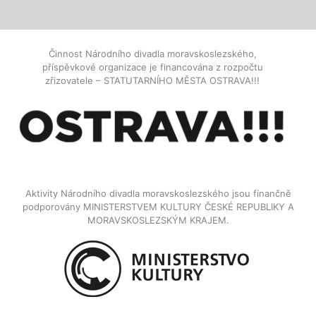
Činnost Národního divadla moravskoslezského,
příspěvkové organizace je financována z rozpočtu
zřizovatele – STATUTARNÍHO MĚSTA OSTRAVA!!!
Aktivity Národního divadla moravskoslezského jsou finančně
podporovány MINISTERSTVEM KULTURY ČESKÉ REPUBLIKY A
MORAVSKOSLEZSKÝM KRAJEM.