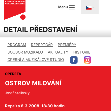
Menu
DETAIL PŘEDSTAVENÍ
PROGRAM
REPERTOÁR
PREMIÉRY
SOUBOR MUZIKÁLU
AKTUALITY
HISTORIE
OPERNÍ A MUZIKÁLOVÉ STUDIO
OPERETA
OSTROV MILOVÁNÍ
Josef Stelibský
Repríza 6.3.2008, 18:30 hodin