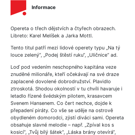
Informace
Opereta o třech dějstvích a čtyřech obrazech.
Libreto: Karel Melíšek a Jarka Mottl.
Tento titul patří mezi lidové operety typu „Na tý
louce zelený“, „Podej štěstí ruku“, „Uličnice“ ad.
Loď pod vedením neschopného kapitána veze
znuděné milionáře, kteří očekávají na své draze
zaplacené dovolené dobrodružství. Plavidlo
ztroskotá. Shodou okolností v tu chvíli havaruje i
letadlo řízené švédským pilotem, krasavcem
Svenem Hansenem. Co čert nechce, dojde k
přepadení piráty. Co vše se uděje na ostrově
obydleném domorodci, zjistí diváci sami. Opereta
obsahuje slavné melodie – např. „Zpíval kos s
kosicí“, „Tvůj bílý šátek“, „Láska brány otevírá“,