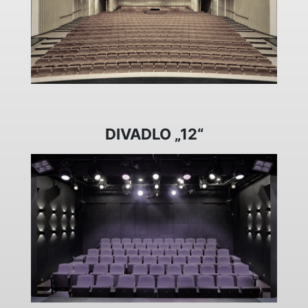
DIVADLO „12“