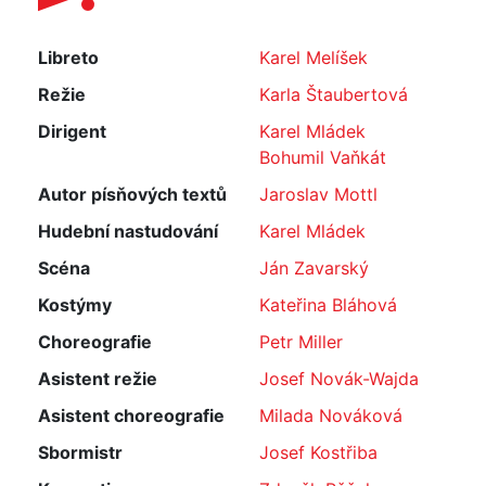
Libreto
Karel Melíšek
Režie
Karla Štaubertová
Dirigent
Karel Mládek
Bohumil Vaňkát
Autor písňových textů
Jaroslav Mottl
Hudební nastudování
Karel Mládek
Scéna
Ján Zavarský
Kostýmy
Kateřina Bláhová
Choreografie
Petr Miller
Asistent režie
Josef Novák-Wajda
Asistent choreografie
Milada Nováková
Sbormistr
Josef Kostřiba