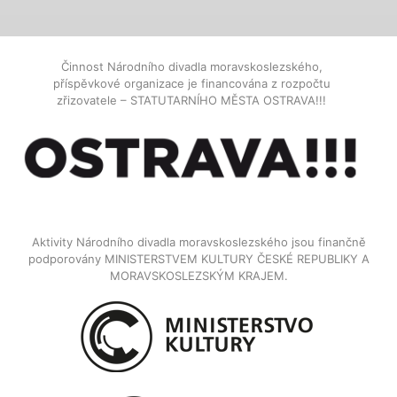
Činnost Národního divadla moravskoslezského,
příspěvkové organizace je financována z rozpočtu
zřizovatele – STATUTARNÍHO MĚSTA OSTRAVA!!!
Aktivity Národního divadla moravskoslezského jsou finančně
podporovány MINISTERSTVEM KULTURY ČESKÉ REPUBLIKY A
MORAVSKOSLEZSKÝM KRAJEM.