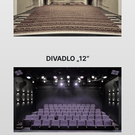
DIVADLO „12“