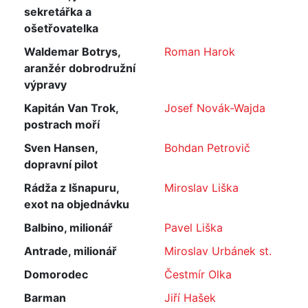
sekretářka a
ošetřovatelka
Waldemar Botrys,
Roman Harok
aranžér dobrodružní
výpravy
Kapitán Van Trok,
Josef Novák-Wajda
postrach moří
Sven Hansen,
Bohdan Petrovič
dopravní pilot
Rádža z Išnapuru,
Miroslav Liška
exot na objednávku
Balbino, milionář
Pavel Liška
Antrade, milionář
Miroslav Urbánek st.
Domorodec
Čestmír Olka
Barman
Jiří Hašek