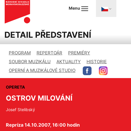
Menu
DETAIL PŘEDSTAVENÍ
PROGRAM
REPERTOÁR
PREMIÉRY
SOUBOR MUZIKÁLU
AKTUALITY
HISTORIE
OPERNÍ A MUZIKÁLOVÉ STUDIO
OPERETA
OSTROV MILOVÁNÍ
Josef Stelibský
Repríza 14.10.2007, 16:00 hodin