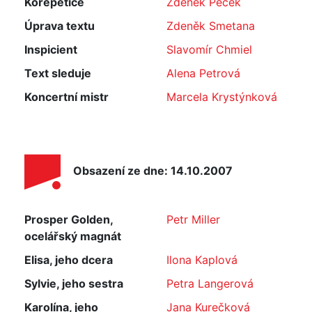
Korepetice
Zdeněk Pěček
Úprava textu
Zdeněk Smetana
Inspicient
Slavomír Chmiel
Text sleduje
Alena Petrová
Koncertní mistr
Marcela Krystýnková
Obsazení ze dne: 14.10.2007
Prosper Golden,
Petr Miller
ocelářský magnát
Elisa, jeho dcera
Ilona Kaplová
Sylvie, jeho sestra
Petra Langerová
Karolína, jeho
Jana Kurečková