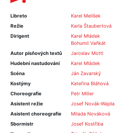
Libreto
Karel Melíšek
Režie
Karla Štaubertová
Dirigent
Karel Mládek
Bohumil Vaňkát
Autor písňových textů
Jaroslav Mottl
Hudební nastudování
Karel Mládek
Scéna
Ján Zavarský
Kostýmy
Kateřina Bláhová
Choreografie
Petr Miller
Asistent režie
Josef Novák-Wajda
Asistent choreografie
Milada Nováková
Sbormistr
Josef Kostřiba