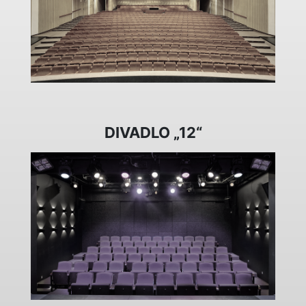
DIVADLO „12“