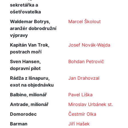
sekretářka a
ošetřovatelka
Waldemar Botrys,
Marcel Školout
aranžér dobrodružní
výpravy
Kapitán Van Trok,
Josef Novák-Wajda
postrach moří
Sven Hansen,
Bohdan Petrovič
dopravní pilot
Rádža z Išnapuru,
Jan Drahovzal
exot na objednávku
Balbino, milionář
Pavel Liška
Antrade, milionář
Miroslav Urbánek st.
Domorodec
Čestmír Olka
Barman
Jiří Hašek