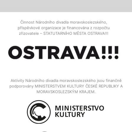
Činnost Národního divadla moravskoslezského,
příspěvkové organizace je financována z rozpočtu
zřizovatele – STATUTARNÍHO MĚSTA OSTRAVA!!!
Aktivity Národního divadla moravskoslezského jsou finančně
podporovány MINISTERSTVEM KULTURY ČESKÉ REPUBLIKY A
MORAVSKOSLEZSKÝM KRAJEM.