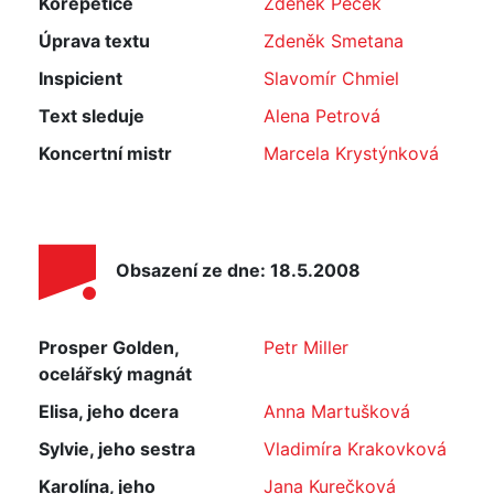
Korepetice
Zdeněk Pěček
Úprava textu
Zdeněk Smetana
Inspicient
Slavomír Chmiel
Text sleduje
Alena Petrová
Koncertní mistr
Marcela Krystýnková
Obsazení ze dne: 18.5.2008
Prosper Golden,
Petr Miller
ocelářský magnát
Elisa, jeho dcera
Anna Martušková
Sylvie, jeho sestra
Vladimíra Krakovková
Karolína, jeho
Jana Kurečková