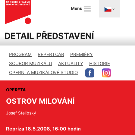
Menu
DETAIL PŘEDSTAVENÍ
PROGRAM
REPERTOÁR
PREMIÉRY
SOUBOR MUZIKÁLU
AKTUALITY
HISTORIE
OPERNÍ A MUZIKÁLOVÉ STUDIO
OPERETA
OSTROV MILOVÁNÍ
Josef Stelibský
Repríza 18.5.2008, 16:00 hodin