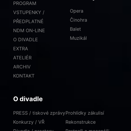
PROGRAM
Opera
VSTUPENKY /
Činohra
PŘEDPLATNÉ
Balet
NDM ON-LINE
Muzikál
O DIVADLE
EXTRA
ATELIÉR
ARCHIV
KONTAKT
O divadle
PRESS / tiskové zprávy
Prohlídky zákulisí
Konkurzy / VŘ
Rekonstrukce