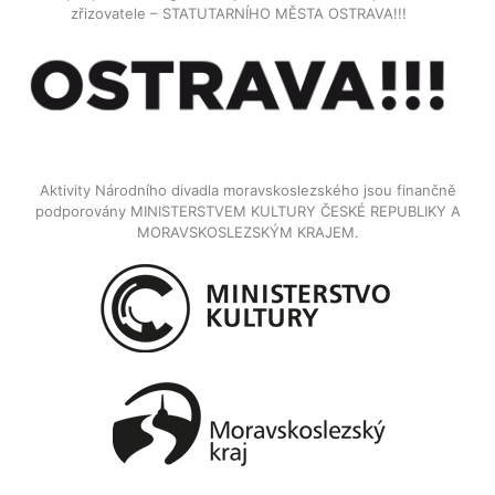
zřizovatele – STATUTARNÍHO MĚSTA OSTRAVA!!!
Aktivity Národního divadla moravskoslezského jsou finančně
podporovány MINISTERSTVEM KULTURY ČESKÉ REPUBLIKY A
MORAVSKOSLEZSKÝM KRAJEM.