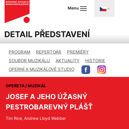
Menu
DETAIL PŘEDSTAVENÍ
PROGRAM
REPERTOÁR
PREMIÉRY
SOUBOR MUZIKÁLU
AKTUALITY
HISTORIE
OPERNÍ A MUZIKÁLOVÉ STUDIO
OPERETA / MUZIKÁL
JOSEF A JEHO ÚŽASNÝ
PESTROBAREVNÝ PLÁŠŤ
Tim Rice, Andrew Lloyd Webber