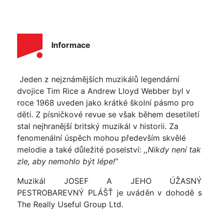
Informace
Jeden z nejznámějších muzikálů legendární
dvojice Tim Rice a Andrew Lloyd Webber byl v
roce 1968 uveden jako krátké školní pásmo pro
děti. Z písničkové revue se však během desetiletí
stal nejhranější britský muzikál v historii. Za
fenomenální úspěch mohou především skvělé
melodie a také důležité poselství:
,,
Nikdy není tak
zle, aby nemohlo být lépe!”
Muzikál JOSEF A JEHO ÚŽASNÝ
PESTROBAREVNÝ PLÁŠŤ je uváděn v dohodě s
The Really Useful Group Ltd.