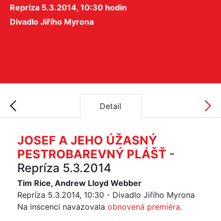
Repríza 5.3.2014, 10:30 hodin
Divadlo Jiřího Myrona
Detail
JOSEF A JEHO ÚŽASNÝ
PESTROBAREVNÝ PLÁŠŤ
-
Repríza 5.3.2014
Tim Rice, Andrew Lloyd Webber
Repríza 5.3.2014, 10:30 - Divadlo Jiřího Myrona
Na inscenci navazovala
obnovená premiéra
.