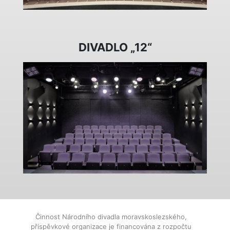
DIVADLO „12“
Činnost Národního divadla moravskoslezského,
příspěvkové organizace je financována z rozpočtu