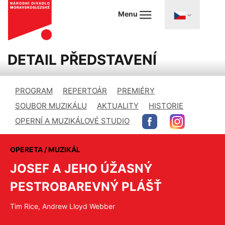
Menu
DETAIL PŘEDSTAVENÍ
PROGRAM
REPERTOÁR
PREMIÉRY
SOUBOR MUZIKÁLU
AKTUALITY
HISTORIE
OPERNÍ A MUZIKÁLOVÉ STUDIO
OPERETA / MUZIKÁL
JOSEF A JEHO ÚŽASNÝ
PESTROBAREVNÝ PLÁŠŤ
Tim Rice, Andrew Lloyd Webber