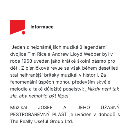
Informace
Jeden z nejznámějších muzikálů legendární
dvojice Tim Rice a Andrew Lloyd Webber byl v
roce 1968 uveden jako krátké školní pásmo pro
děti. Z písničkové revue se však během desetiletí
stal nejhranější britský muzikál v historii. Za
fenomenální úspěch mohou především skvělé
melodie a také důležité poselství:
,,
Nikdy není tak
zle, aby nemohlo být lépe!”
Muzikál JOSEF A JEHO ÚŽASNÝ
PESTROBAREVNÝ PLÁŠŤ je uváděn v dohodě s
The Really Useful Group Ltd.