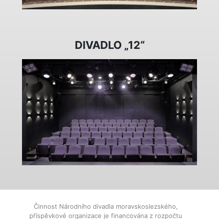
DIVADLO „12“
Činnost Národního divadla moravskoslezského,
příspěvkové organizace je financována z rozpočtu