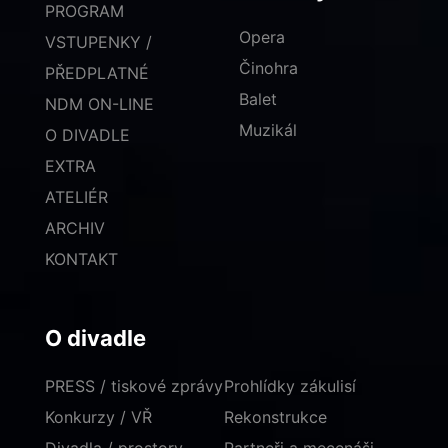
PROGRAM
Opera
VSTUPENKY /
Činohra
PŘEDPLATNÉ
Balet
NDM ON-LINE
Muzikál
O DIVADLE
EXTRA
ATELIÉR
ARCHIV
KONTAKT
O divadle
PRESS / tiskové zprávy
Prohlídky zákulisí
Konkurzy / VŘ
Rekonstrukce