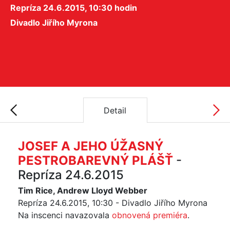
Repríza 24.6.2015, 10:30 hodin
Divadlo Jiřího Myrona
Detail
JOSEF A JEHO ÚŽASNÝ
PESTROBAREVNÝ PLÁŠŤ
-
Repríza 24.6.2015
Tim Rice, Andrew Lloyd Webber
Repríza 24.6.2015, 10:30 - Divadlo Jiřího Myrona
Na inscenci navazovala
obnovená premiéra
.