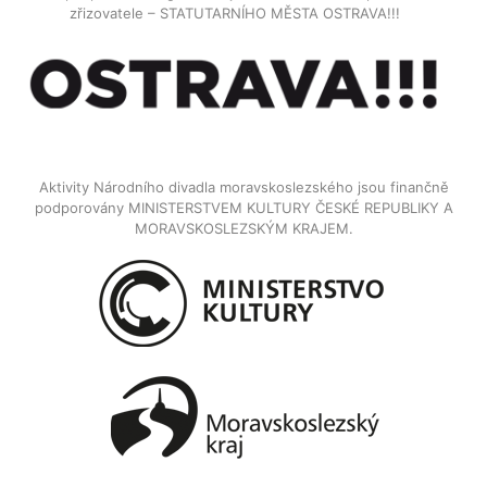
zřizovatele – STATUTARNÍHO MĚSTA OSTRAVA!!!
Aktivity Národního divadla moravskoslezského jsou finančně
podporovány MINISTERSTVEM KULTURY ČESKÉ REPUBLIKY A
MORAVSKOSLEZSKÝM KRAJEM.