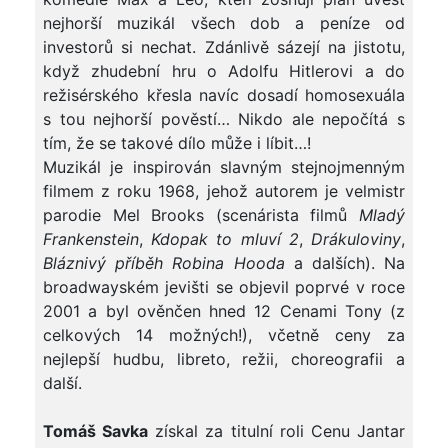
nejhorší muzikál všech dob a peníze od
investorů si nechat. Zdánlivě sázejí na jistotu,
když zhudební hru o Adolfu Hitlerovi a do
režisérského křesla navíc dosadí homosexuála
s tou nejhorší pověstí… Nikdo ale nepočítá s
tím, že se takové dílo může i líbit…!
Muzikál je inspirován slavným stejnojmenným
filmem z roku 1968, jehož autorem je velmistr
parodie Mel Brooks (scenárista filmů
Mladý
Frankenstein
,
Kdopak to mluví 2
,
Drákuloviny
,
Bláznivý příběh Robina Hooda
a dalších). Na
broadwayském jevišti se objevil poprvé v roce
2001 a byl ověnčen hned 12 Cenami Tony (z
celkových 14 možných!), včetně ceny za
nejlepší hudbu, libreto, režii, choreografii a
další.
Tomáš Savka
získal za titulní roli Cenu Jantar