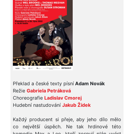
Překlad a české texty písní
Adam Novák
Režie
Gabriela Petráková
Choreografie
Ladislav Cmorej
Hudební nastudování
Jakub Žídek
Každý producent si přeje, aby jeho dílo mělo
co největší úspěch. Ne tak hrdinové této
komedie Max a Leo, kteří zosnují plán uvést