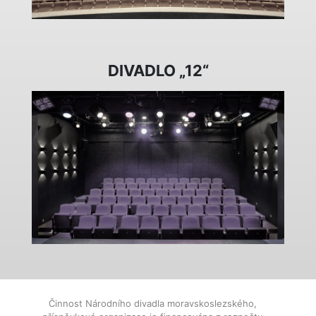
DIVADLO „12“
Činnost Národního divadla moravskoslezského,