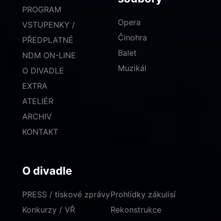
PROGRAM
Opera
VSTUPENKY /
Činohra
PŘEDPLATNÉ
Balet
NDM ON-LINE
Muzikál
O DIVADLE
EXTRA
ATELIÉR
ARCHIV
KONTAKT
O divadle
PRESS / tiskové zprávy
Prohlídky zákulisí
Konkurzy / VŘ
Rekonstrukce