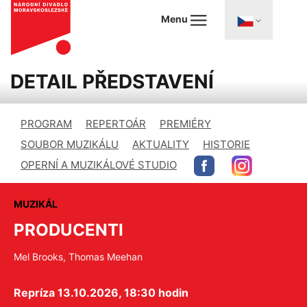
Menu
DETAIL PŘEDSTAVENÍ
PROGRAM
REPERTOÁR
PREMIÉRY
SOUBOR MUZIKÁLU
AKTUALITY
HISTORIE
OPERNÍ A MUZIKÁLOVÉ STUDIO
MUZIKÁL
PRODUCENTI
Mel Brooks, Thomas Meehan
Repríza 13.10.2026, 18:30 hodin