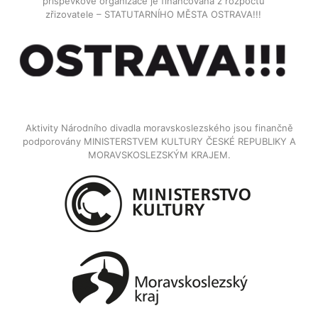
příspěvkové organizace je financována z rozpočtu
zřizovatele – STATUTARNÍHO MĚSTA OSTRAVA!!!
Aktivity Národního divadla moravskoslezského jsou finančně
podporovány MINISTERSTVEM KULTURY ČESKÉ REPUBLIKY A
MORAVSKOSLEZSKÝM KRAJEM.