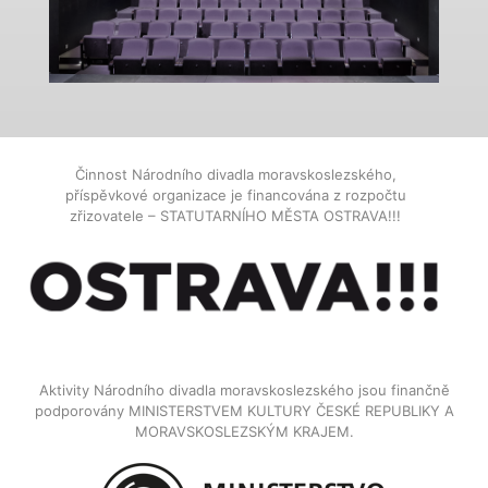
Činnost Národního divadla moravskoslezského,
příspěvkové organizace je financována z rozpočtu
zřizovatele – STATUTARNÍHO MĚSTA OSTRAVA!!!
Aktivity Národního divadla moravskoslezského jsou finančně
podporovány MINISTERSTVEM KULTURY ČESKÉ REPUBLIKY A
MORAVSKOSLEZSKÝM KRAJEM.