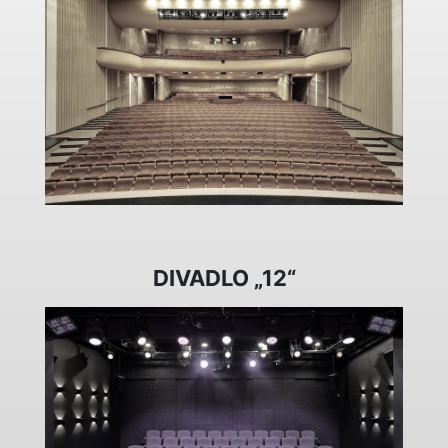
DIVADLO „12“