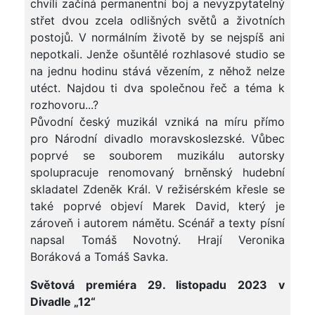
chvíli začíná permanentní boj a nevyzpytatelný
střet dvou zcela odlišných světů a životních
postojů. V normálním životě by se nejspíš ani
nepotkali. Jenže ošuntělé rozhlasové studio se
na jednu hodinu stává vězením, z něhož nelze
utéct. Najdou ti dva společnou řeč a téma k
rozhovoru...?
Původní český muzikál vzniká na míru přímo
pro Národní divadlo moravskoslezské. Vůbec
poprvé se souborem muzikálu autorsky
spolupracuje renomovaný brněnský hudební
skladatel Zdeněk Král. V režisérském křesle se
také poprvé objeví Marek David, který je
zároveň i autorem námětu. Scénář a texty písní
napsal Tomáš Novotný. Hrají Veronika
Boráková a Tomáš Savka.
Světová premiéra 29. listopadu 2023 v
Divadle „12“