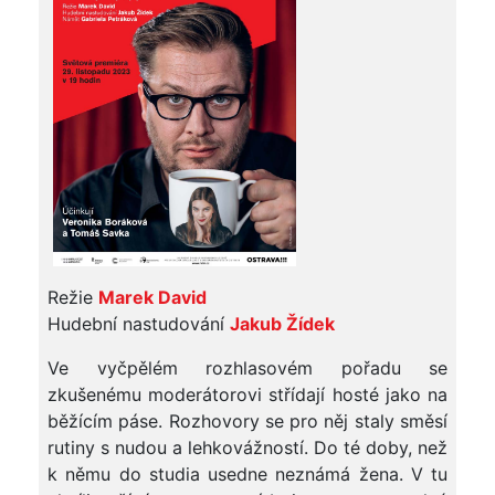
Režie
Marek David
Hudební nastudování
Jakub Žídek
Ve vyčpělém rozhlasovém pořadu se
zkušenému moderátorovi střídají hosté jako na
běžícím páse. Rozhovory se pro něj staly směsí
rutiny s nudou a lehkovážností. Do té doby, než
k němu do studia usedne neznámá žena. V tu