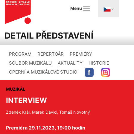
Menu
DETAIL PŘEDSTAVENÍ
PROGRAM
REPERTOÁR
PREMIÉRY
SOUBOR MUZIKÁLU
AKTUALITY
HISTORIE
OPERNÍ A MUZIKÁLOVÉ STUDIO
MUZIKÁL
INTERVIEW
Zdeněk Král, Marek David, Tomáš Novotný
Premiéra 29.11.2023, 19:00 hodin