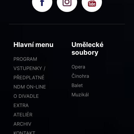
Hlavní menu
Umělecké
soubory
PROGRAM
Opera
VSTUPENKY /
Činohra
PŘEDPLATNÉ
Balet
NDM ON-LINE
Muzikál
O DIVADLE
EXTRA
ATELIÉR
ARCHIV
KONTAKT