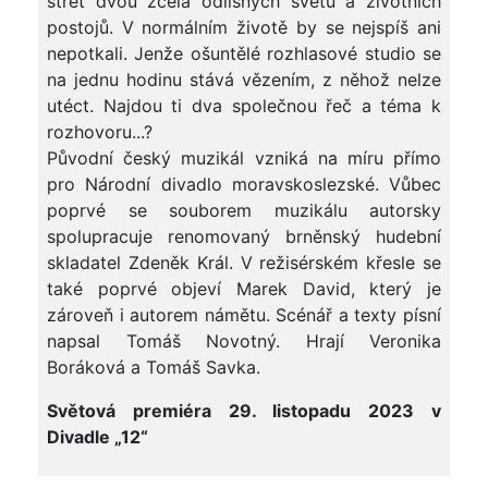
střet dvou zcela odlišných světů a životních
postojů. V normálním životě by se nejspíš ani
nepotkali. Jenže ošuntělé rozhlasové studio se
na jednu hodinu stává vězením, z něhož nelze
utéct. Najdou ti dva společnou řeč a téma k
rozhovoru...?
Původní český muzikál vzniká na míru přímo
pro Národní divadlo moravskoslezské. Vůbec
poprvé se souborem muzikálu autorsky
spolupracuje renomovaný brněnský hudební
skladatel Zdeněk Král. V režisérském křesle se
také poprvé objeví Marek David, který je
zároveň i autorem námětu. Scénář a texty písní
napsal Tomáš Novotný. Hrají Veronika
Boráková a Tomáš Savka.
Světová premiéra 29. listopadu 2023 v
Divadle „12“