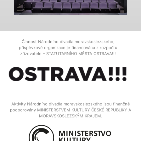
Činnost Národního divadla moravskoslezského,
příspěvkové organizace je financována z rozpočtu
zřizovatele – STATUTARNÍHO MĚSTA OSTRAVA!!!
Aktivity Národního divadla moravskoslezského jsou finančně
podporovány MINISTERSTVEM KULTURY ČESKÉ REPUBLIKY A
MORAVSKOSLEZSKÝM KRAJEM.