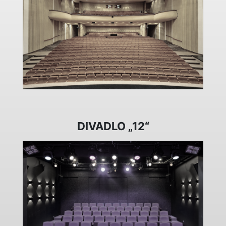
DIVADLO „12“