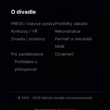
O divadle
PRESS / tiskové zprávy
Prohlídky zákulisí
Konkurzy / VŘ
Rekonstrukce
Divadla / prostory
Partneři a mecenáši
NDM
Pro zaměstnance
Oznámení
Prohlášení o
přístupnosti
© 2010 - 2026 Národní divadlo moravskoslezské
Developed by:
SE-MO Data