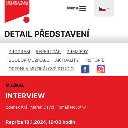
Menu
DETAIL PŘEDSTAVENÍ
PROGRAM
REPERTOÁR
PREMIÉRY
SOUBOR MUZIKÁLU
AKTUALITY
HISTORIE
OPERNÍ A MUZIKÁLOVÉ STUDIO
MUZIKÁL
INTERVIEW
Zdeněk Král, Marek David, Tomáš Novotný
Repríza 18.1.2024, 19:00 hodin