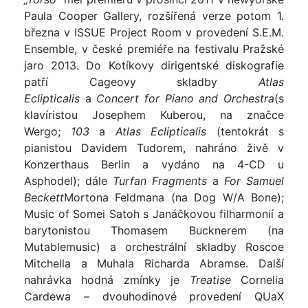
Paula Cooper Gallery, rozšířená verze potom 1.
března v ISSUE Project Room v provedení S.E.M.
Ensemble, v české premiéře na festivalu Pražské
jaro 2013. Do Kotíkovy dirigentské diskografie
patří Cageovy skladby
Atlas
Eclipticalis
a
Concert for Piano and Orchestra
(s
klavíristou Josephem Kuberou, na značce
Wergo;
103
a
Atlas Eclipticalis
(tentokrát s
pianistou Davidem Tudorem, nahráno živě v
Konzerthaus Berlin a vydáno na 4-CD u
Asphodel); dále
Turfan Fragments
a
For Samuel
Beckett
Mortona Feldmana (na Dog W/A Bone);
Music of Somei Satoh s Janáčkovou filharmonií a
barytonistou Thomasem Bucknerem (na
Mutablemusic) a orchestrální skladby Roscoe
Mitchella a Muhala Richarda Abramse. Další
nahrávka hodná zmínky je
Treatise
Cornelia
Cardewa – dvouhodinové provedení QUaX