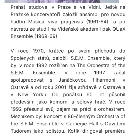
Praha) studoval v Praze a ve Vídni. Ještě na
Pražské konzervatoři založil ansámbl pro novou
hudbu Musica viva pragensis (1961-64), a po
návratu ze studií na Vídeňské akademii pak QUaX
Ensemble (1969-69).
V roce 1970, krátce po svém příchodu do
Spojených států, založil S.E.M. Ensemble, který
byl v roce 1992 rozšířen na The Orchestra of the
S.E.M. Ensemble. V roce 1997 začal
spolupracovat s Janáčkovou filharmonií v
Ostravě a od roku 2001 žije střídavě v Ostravě a
v New Yorku. Od počátku 60. let působil
především jako komorní a sólový hráč. V roce
1992 přesunul svůj zájem na práci s orchestrem.
Mezníkem byl koncert s 86-členným Orchestra of
the S.E.M. Ensemble v Carnegie Hall s Davidem
Tudorem jako sólistou. Kotík dirigoval premiéru