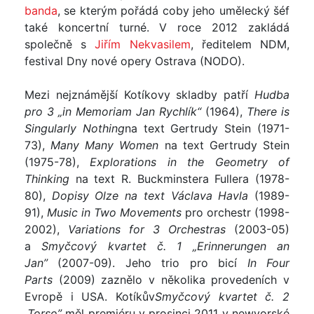
banda
, se kterým pořádá coby jeho umělecký šéf
také koncertní turné. V roce 2012 zakládá
společně s
Jiřím Nekvasilem
, ředitelem NDM,
festival Dny nové opery Ostrava (NODO).
Mezi nejznámější Kotíkovy skladby patří
Hudba
pro 3 „in Memoriam Jan Rychlík“
(1964),
There is
Singularly Nothing
na text Gertrudy Stein (1971-
73),
Many Many Women
na text Gertrudy Stein
(1975-78),
Explorations in the Geometry of
Thinking
na text R. Buckminstera Fullera (1978-
80),
Dopisy Olze na text Václava Havla
(1989-
91),
Music in Two Movements
pro orchestr (1998-
2002),
Variations for 3 Orchestras
(2003-05)
a
Smyčcový kvartet č. 1 „Erinnerungen an
Jan”
(2007-09). Jeho trio pro bicí
In Four
Parts
(2009) zaznělo v několika provedeních v
Evropě i USA. Kotíkův
Smyčcový kvartet č. 2
„Torso”
měl premiéru v prosinci 2011 v newyorské