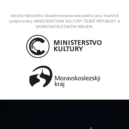
Aktivity Národního divadla moravskoslezského jsou finančně
podporovány MINISTERSTVEM KULTURY ČESKÉ REPUBLIKY A
MORAVSKOSLEZSKÝM KRAJEM.