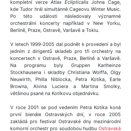
kompletní verze
Atlas Eclipticalis
Johna Cage,
kde Tudor hrál simultánně Cageovu Winter Music.
Po této události následovaly významné
orchestrální koncerty například v New Yorku,
Berlíně, Praze, Ostravě, Varšavě a Tokiu.
V letech 1999-2005 dal podnět k provedení a byl
jedním z dirigentů skladeb pro tři orchestry na
koncertech v Ostravě, Praze, Berlíně a Varšavě.
Na programu byly
Gruppen
Karlheinze
Stockhausena i skladby Christiana Wolffa, Olgy
Neuwirth, Philla Niblocka, Petra Kotíka, Earle
Browna, Alvina Luciera a Martina Smolky,
většinou psané na Kotíkovu objednávku.
V roce 2001 se pod vedením Petra Kotíka koná
první bienále Ostravských dní, v roce 2005
zakládá pro festival Ostravské dny mezinárodní
komorní orchestr pro soudobou hudbu
Ostravská