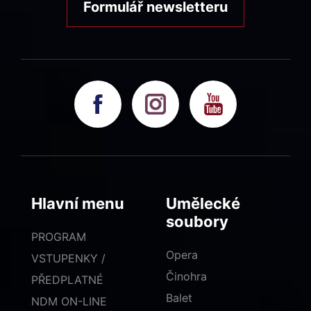
Formulář newsletteru
Hlavní menu
Umělecké
soubory
PROGRAM
Opera
VSTUPENKY /
Činohra
PŘEDPLATNÉ
Balet
NDM ON-LINE