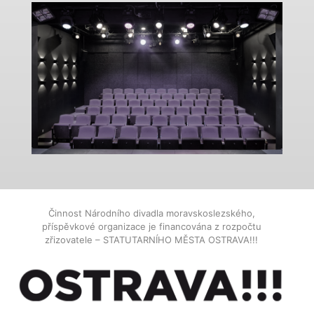
Činnost Národního divadla moravskoslezského,
příspěvkové organizace je financována z rozpočtu
zřizovatele – STATUTARNÍHO MĚSTA OSTRAVA!!!