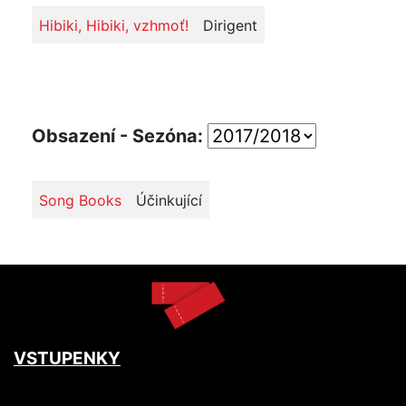
Hibiki, Hibiki, vzhmoť!
Dirigent
Obsazení - Sezóna:
Song Books
Účinkující
VSTUPENKY