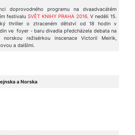
mci doprovodného programu na dvaadvacátém
ím festivalu
SVĚT KNIHY PRAHA 2016
. V neděli 15.
ký thriller o ztraceném dětství od 18 hodin v
din ve foyer - baru divadla předcházela debata na
orskou režisérkou inscenace Victorií Meirik,
ovou a dalšími.
tejnska a Norska