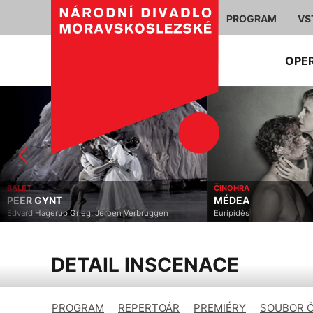
PROGRAM
VS
OPE
BALET
ČINOHRA
PEER GYNT
MÉDEA
Edvard Hagerup Grieg, Jeroen Verbruggen
Eurípidés
DETAIL INSCENACE
PROGRAM
REPERTOÁR
PREMIÉRY
SOUBOR 