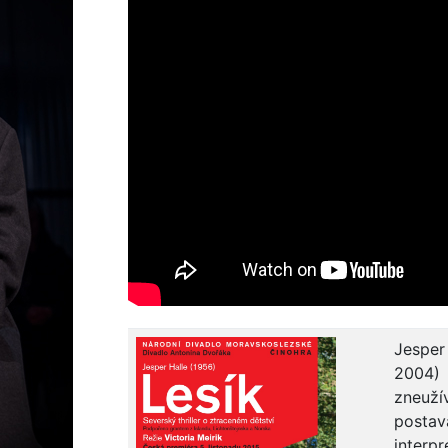
Jesper
2004)
zneuží
postav
interp