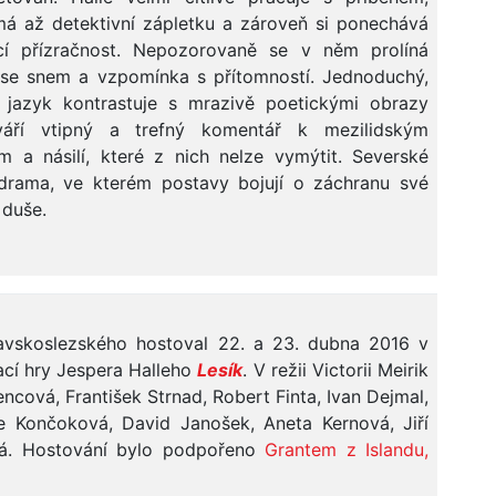
má až detektivní zápletku a zároveň si ponechává
ící přízračnost. Nepozorovaně se v něm prolíná
a se snem a vzpomínka s přítomností. Jednoduchý,
 jazyk kontrastuje s mrazivě poetickými obrazy
váří vtipný a trefný komentář k mezilidským
m a násilí, které z nich nelze vymýtit. Severské
drama, ve kterém postavy bojují o záchranu své
 duše.
avskoslezského hostoval 22. a 23. dubna 2016 v
ací hry Jespera Halleho
Lesík
. V režii Victorii Meirik
cová, František Strnad, Robert Finta, Ivan Dejmal,
ie Končoková, David Janošek, Aneta Kernová, Jiří
ová. Hostování bylo podpořeno
Grantem z Islandu,