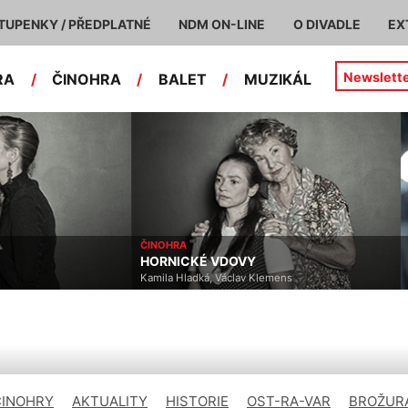
TUPENKY / PŘEDPLATNÉ
NDM ON-LINE
O DIVADLE
EX
Newslett
RA
/
ČINOHRA
/
BALET
/
MUZIKÁL
ČINOHRA
O
HORNICKÉ VDOVY
L
Kamila Hladká, Václav Klemens
A
ČINOHRY
AKTUALITY
HISTORIE
OST-RA-VAR
BROŽURA