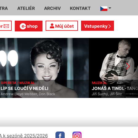
TRA
ATELIÉR
ARCHIV
KONTAKT
er
shop
Můj účet
Vstupenky
PERETA / MUZIKÁL
MUZIKÁL
ÍP SE LOUČÍ V NEDĚLI
JONÁŠ A TINGL-TANGL
ndrew Lloyd Webber, Don Black
Jiří Suchý, Jiří Šlitr
 k sezóně 2025/2026