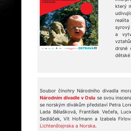
který 
udivuj
realit
syrový
a vyt
vztahů
drsné 
dětské
Soubor činohry Národního divadla mor
Národním divadle v Oslu
se svou inscen
se norským divákům představí Petra Loren
Lada Bělašková, František Večeřa, Luc
Sedláček, Vít Hofmann a Izabela Firl
Lichtenštejnska a Norska
.