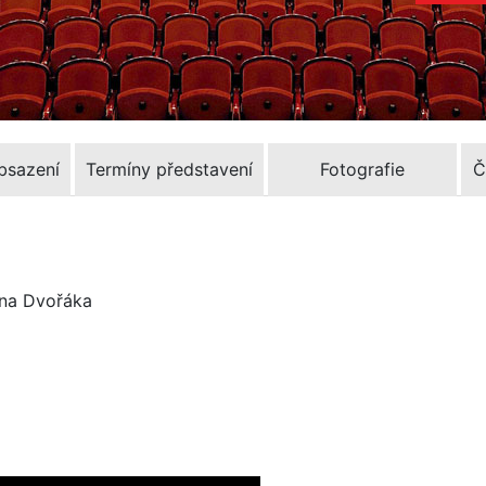
Obsazení
Termíny představení
Fotografie
Č
ína Dvořáka