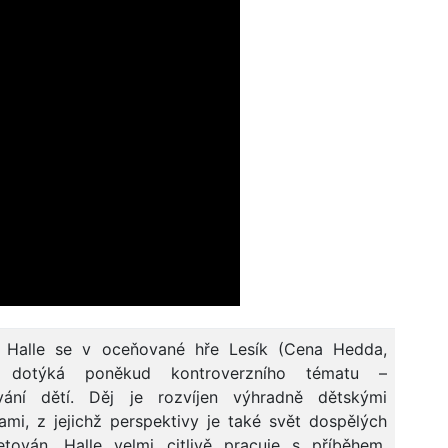
 Halle se v oceňované hře Lesík (Cena Hedda,
 dotýká poněkud kontroverzního tématu –
vání dětí. Děj je rozvíjen výhradně dětskými
ami, z jejichž perspektivy je také svět dospělých
retován. Halle velmi citlivě pracuje s příběhem,