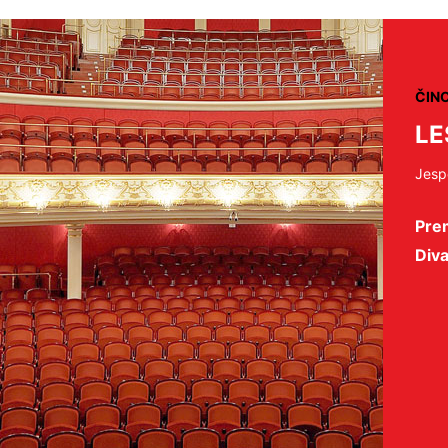
ČIN
LE
Jesp
Prem
Div