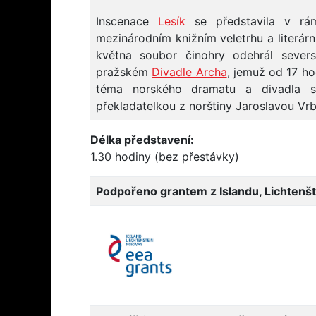
Inscenace
Lesík
se představila v rá
mezinárodním knižním veletrhu a literárn
května soubor činohry odehrál severs
pražském
Divadle Archa
, jemuž od 17 ho
téma norského dramatu a divadla s n
překladatelkou z norštiny Jaroslavou Vrb
Délka představení:
1.30 hodiny (bez přestávky)
Podpořeno grantem z Islandu, Lichtenš