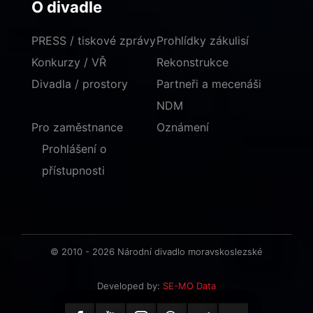
O divadle
PRESS / tiskové zprávy
Prohlídky zákulisí
Konkurzy / VŘ
Rekonstrukce
Divadla / prostory
Partneři a mecenáši
NDM
Pro zaměstnance
Oznámení
Prohlášení o
přístupnosti
© 2010 - 2026 Národní divadlo moravskoslezské
Developed by:
SE-MO Data