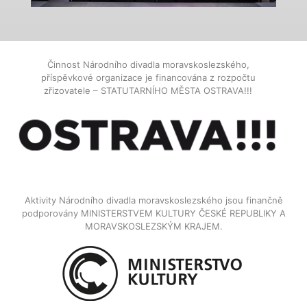
Činnost Národního divadla moravskoslezského,
příspěvkové organizace je financována z rozpočtu
zřizovatele – STATUTARNÍHO MĚSTA OSTRAVA!!!
Aktivity Národního divadla moravskoslezského jsou finančně
podporovány MINISTERSTVEM KULTURY ČESKÉ REPUBLIKY A
MORAVSKOSLEZSKÝM KRAJEM.