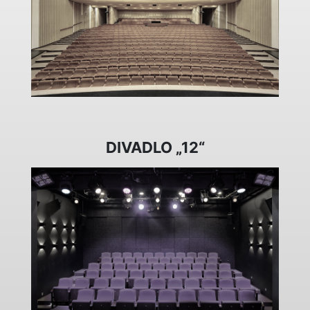
DIVADLO „12“